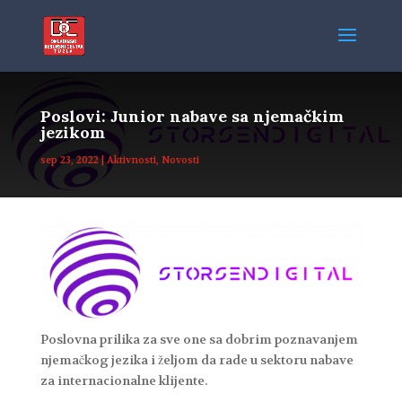
Poslovi: Junior nabave sa njemačkim
jezikom
sep 23, 2022
|
Aktivnosti
,
Novosti
Poslovna prilika za sve one sa dobrim poznavanjem
njemačkog jezika i željom da rade u sektoru nabave
za internacionalne klijente.