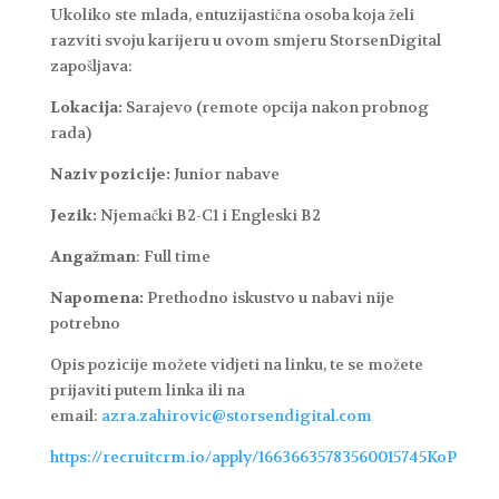
Ukoliko ste mlada, entuzijastična osoba koja želi
razviti svoju karijeru u ovom smjeru StorsenDigital
zapošljava:
Lokacija:
Sarajevo (remote opcija nakon probnog
rada)
Naziv pozicije:
Junior nabave
Jezik:
Njemački B2-C1 i Engleski B2
Angažman
: Full time
Napomena:
Prethodno iskustvo u nabavi nije
potrebno
Opis pozicije možete vidjeti na linku, te se možete
prijaviti putem linka ili na
email:
azra.zahirovic@storsendigital.com
https://recruitcrm.io/apply/16636635783560015745KoP