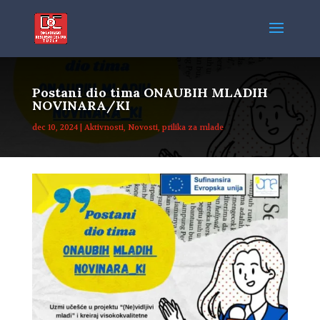
Postani dio tima ONAUBIH MLADIH
NOVINARA/KI
dec 10, 2024
|
Aktivnosti
,
Novosti
,
prilika za mlade