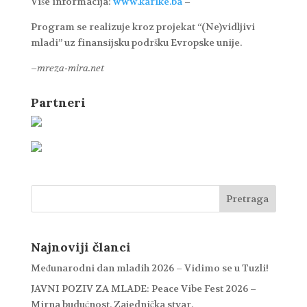
Više informacija:
www.karike.ba
–
Program se realizuje kroz projekat “(Ne)vidljivi
mladi” uz finansijsku podršku Evropske unije.
–
mreza-mira.net
Partneri
Najnoviji članci
Međunarodni dan mladih 2026 – Vidimo se u Tuzli!
JAVNI POZIV ZA MLADE: Peace Vibe Fest 2026 –
Mirna budućnost. Zajednička stvar.