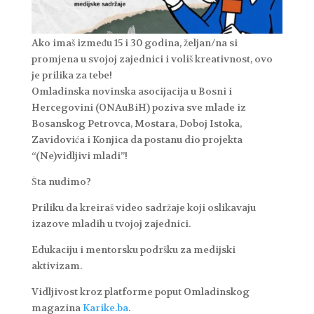
Ako imaš između 15 i 30 godina, željan/na si
promjena u svojoj zajednici i voliš kreativnost, ovo
je prilika za tebe!
Omladinska novinska asocijacija u Bosni i
Hercegovini (ONAuBiH) poziva sve mlade iz
Bosanskog Petrovca, Mostara, Doboj Istoka,
Zavidovića i Konjica da postanu dio projekta
“(Ne)vidljivi mladi”!
Šta nudimo?
Priliku da kreiraš video sadržaje koji oslikavaju
izazove mladih u tvojoj zajednici.
Edukaciju i mentorsku podršku za medijski
aktivizam.
Vidljivost kroz platforme poput Omladinskog
magazina
Karike.ba
.