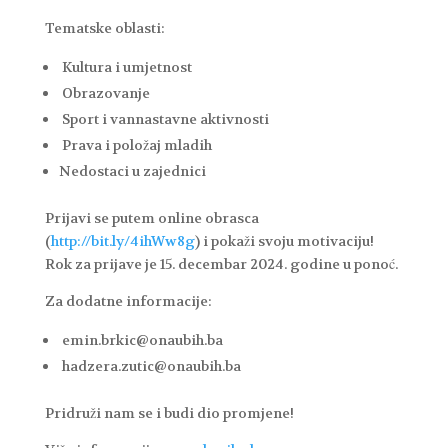
Tematske oblasti:
Kultura i umjetnost
Obrazovanje
Sport i vannastavne aktivnosti
Prava i položaj mladih
Nedostaci u zajednici
Prijavi se putem online obrasca
(
http://bit.ly/4ihWw8g
) i pokaži svoju motivaciju!
Rok za prijave je 15. decembar 2024. godine u ponoć.
Za dodatne informacije:
emin.brkic@onaubih.ba
hadzera.zutic@onaubih.ba
Pridruži nam se i budi dio promjene!