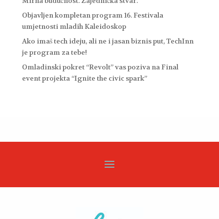
Mirna budućnost. Zajednička stvar.
Objavljen kompletan program 16. Festivala
umjetnosti mladih Kaleidoskop
Ako imaš tech ideju, ali ne i jasan biznis put, TechInn
je program za tebe!
Omladinski pokret “Revolt” vas poziva na Final
event projekta “Ignite the civic spark”