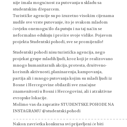
nije imala mogućnost za putovanja u skladu sa
studentskim džeparcem.
Turističke agencije su po izuzetno visokim cijenama
nudile sve vrste putovanje, što je svakom mladom
čovjeku onemogućilo da putuju i na taj način se
neformalno edukuju i prošire svoje vidike. Pojavom
projekta Studentski pohodi, sve se promijenilo!
Studentski pohodi nisu turistička agencija, nego
projekat grupe mladih ljudi, kroz koji je realizovano
mnogo humanitarnih akcija, protesta, društveno-
korisnih aktivnosti, planinarenja, kampovanja,
partija ali i mnogo putovanja kojim su mladi ljudi iz
Bosne i Hercegovine obilazili sve značajne
znamenitosti u Bosni i Hercegovini, ali i atraktivne
evropske lokacije.
Molimo vas da zapratite STUDENTSKE POHODE NA
INSTAGRAMU @studentski.pohodi
____________________________________
Nakon završetka konkursa svi prijavljeni će biti