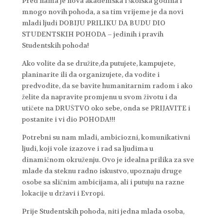
Pred nama je nova akademska i školska godina i
mnogo novih pohoda, a sa tim vrijeme je da novi
mladi ljudi DOBIJU PRILIKU DA BUDU DIO
STUDENTSKIH POHODA – jedinih i pravih
Studentskih pohoda!
Ako volite da se družite,da putujete, kampujete,
planinarite ili da organizujete, da vodite i
predvodite, da se bavite humanitarnim radom i ako
želite da napravite promjenu u svom životu i da
utičete na DRUŠTVO oko sebe, onda se PRIJAVITE i
postanite i vi dio POHODA!!!
Potrebni su nam mladi, ambiciozni, komunikativni
ljudi, koji vole izazove i rad sa ljudima u
dinamičnom okruženju. Ovo je idealna prilika za sve
mlade da steknu radno iskustvo, upoznaju druge
osobe sa sličnim ambicijama, ali i putuju na razne
lokacije u državi i Evropi.
Prije Studentskih pohoda, niti jedna mlada osoba,