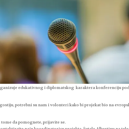
organizuje edukativnog i diplomatskog karaktera konferenciju po
gostiju, potrebni su nam i volonteri kako bi projekat bio na evro
ri tome da pomognete, prijavite se.
ontaktirajte našu koordinatoricu projekta, Šutalo Albertinu na tel