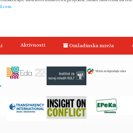
il.com
Aktivnosti
i
Omladinska mreža