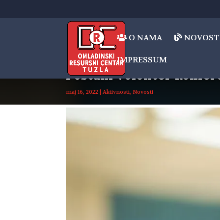
O NAMA
NOVOST
IMPRESSUM
Postani volonter konfe
maj 16, 2022
|
Aktivnosti
,
Novosti