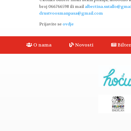
broj 066766598 ili mail
albertina.sutallo@gma
drustvoosmanpasa@gmail.com
Prijavite se
ovdje
O nama
Novosti
Bilten