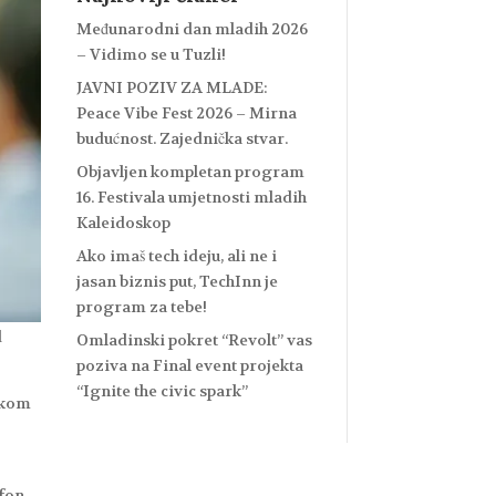
Međunarodni dan mladih 2026
– Vidimo se u Tuzli!
JAVNI POZIV ZA MLADE:
Peace Vibe Fest 2026 – Mirna
budućnost. Zajednička stvar.
Objavljen kompletan program
16. Festivala umjetnosti mladih
Kaleidoskop
Ako imaš tech ideju, ali ne i
jasan biznis put, TechInn je
program za tebe!
d
Omladinski pokret “Revolt” vas
poziva na Final event projekta
“Ignite the civic spark”
pskom
efon