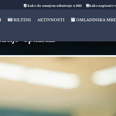
Kako da osnujem udruženje u BiH
Kako napisati i v
I
BILTENI
AKTIVNOSTI
OMLADINSKA MRE
rencije “Optimum”