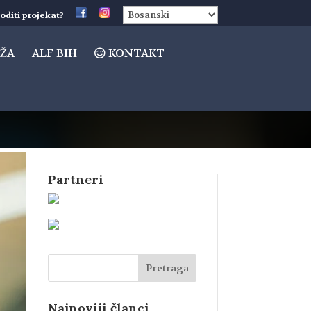
oditi projekat?
ŽA
ALF BIH
KONTAKT
Partneri
Najnoviji članci