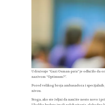
Udruženje “Gazi Osman-paša” je odlučilo da 
nazivom “Optimum?”.
Pored velikog broja ambasadora i specijalnih 
nivou.
Stoga, ako ste željni da naučite nesto novo i p
Ukoliko budete imali nekih pitanja, slobodno k