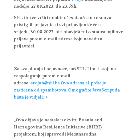
nedelje,
27.08.2023. do 23.59h.
SHL tim će vršiti odabir učesnika/ca na osnovu
pristiglih prijavnica i svi prijavljeni/e će u
srijedu,
30.08.2023
. biti obavješteni o statusu njihove
prijave putem e-mail adrese koju navedu u
prijavnici.
Za sva pitanja i nejasnoće, naš SHL Tim ti stoji na
raspolaganju putem e-mail
adrese:
srdjan@shl.ba
Ova adresa el. pošte je
zaštićena od spambotova. Omogućite JavaScript da
biste je vidjeli.”>
„Ova objava je nastala u okviru Bosnia and
Herzegovina Resilience Initiative (BHRI)
projektom, koji sprovodi Međunarodna