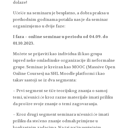
dolaze!
Učešće na seminaru je besplatno, a dobra praksa u
prethodnim godinama potakla nas je da seminar
organizujemo u dvije faze:
I faza – online seminar u periodu od 04.09. do
01.10.2023.
Možete se prijaviti kao individua ili kao grupa
ispred neke omladinske organizacije ili neformalne
grupe. Seminar je kreiran kao MOOC (Massive Open
Online Courses) na SHL Moodle platformi i kao
takav sastoji se iz dva segmenta:
– Prvi segment se tiče teorijskog znanja o samoj
temi, učesnici će kroz razne materijale imati priliku
da prošire svoje znanje o temi zagovaranja.
– Kroz drugi segment seminara učesnici će imati
priliku da stečeno znanje odmah primjene u
konkretnim zadacima. Na taj način uspješnim