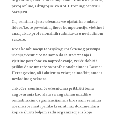
prvoj online, i drugoj uživo u SHL trening centru u
Sarajevu.
Cilj seminara jeste učesnike/ce ojačati kao mlade
lidere/ke, te povećati njihove kompetencije, vještine i
znanja kao profesionalnih radnika/ca u nevladinom
sektoru.
Kroz kombinaciju teorijskog i praktičnog pristupa
učenju, učesnici/e ne samo da će steći znanja i
vještine potrebne za napredovanje, već će dobiti i
priliku da se umreže sa profesionalncima iz Bosne i
Hercegovine, ali i aktivnim vršanjacima/kinjama iz
nevladinog sektora.
Također, seminar će učesnicima približiti temu
zagovaranja kao alata za angažman mladih u
omladinskim organizacijama, a kroz sam seminar
učesnici će imati priliku kreirati niz dokumentara
koji će služiti boljem radu organizacije iz koje