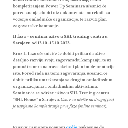
kompletiranjem Power Up Seminara učesnici će
pored znanja, dobiti niz dokumenata potrebnih za
vođenje omladinske organizacije, te razviti plan
zagovaračke kampanje.
II faza – seminar uživo u SHL trening centru u
Sarajevu od 13.10.-15.10.2023.
Kroz II fazu učesnici/e će dobiti priliku da uživo
detaljno razviju svoju zagovaračku kampanju, te uz
pomoć trenera naprave akcioni plan implementacije
iste. Pored rada na temi zagovaranja, učesnici će
dobiti priliku umrežavanja sa drugim omladinskim
organizacijama i omladinskim aktivistima.
Seminar će se održati uživo u SHL Trening centru
“SHL House” u Sarajevu.
Uslov za učešće na drugoj fazi
je uspiješno kompletiranje prve faze (online seminar).
Prijavnicu možete popuniti
ovdje
najkasnije do