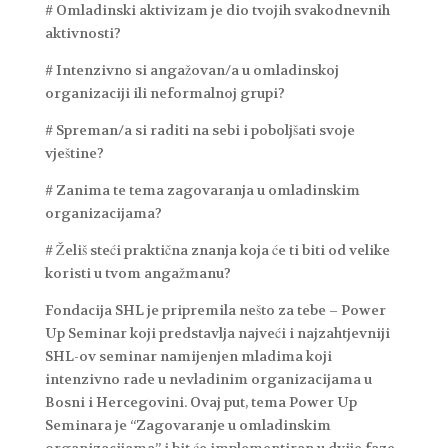
# Omladinski aktivizam je dio tvojih svakodnevnih
aktivnosti?
# Intenzivno si angažovan/a u omladinskoj
organizaciji ili neformalnoj grupi?
# Spreman/a si raditi na sebi i poboljšati svoje
vještine?
# Zanima te tema zagovaranja u omladinskim
organizacijama?
# Želiš steći praktična znanja koja će ti biti od velike
koristi u tvom angažmanu?
Fondacija SHL je pripremila nešto za tebe – Power
Up Seminar koji predstavlja najveći i najzahtjevniji
SHL-ov seminar namijenjen mladima koji
intenzivno rade u nevladinim organizacijama u
Bosni i Hercegovini. Ovaj put, tema Power Up
Seminara je “Zagovaranje u omladinskim
organizacijama” i bit će implementiran u dvije faze,