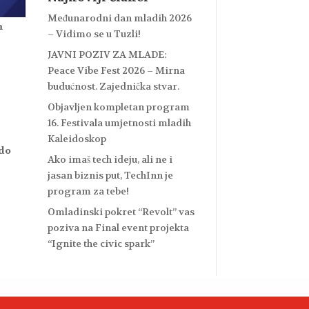
Međunarodni dan mladih 2026
m
– Vidimo se u Tuzli!
JAVNI POZIV ZA MLADE:
Peace Vibe Fest 2026 – Mirna
budućnost. Zajednička stvar.
Objavljen kompletan program
16. Festivala umjetnosti mladih
Kaleidoskop
do
Ako imaš tech ideju, ali ne i
jasan biznis put, TechInn je
program za tebe!
Omladinski pokret “Revolt” vas
poziva na Final event projekta
“Ignite the civic spark”