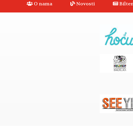
O nama
Novosti
Bilten