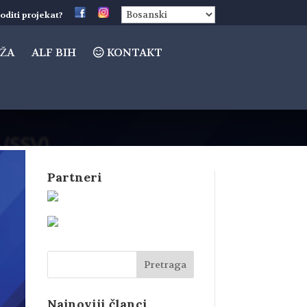
oditi projekat?
ŽA
ALF BIH
KONTAKT
Partneri
Najnoviji članci