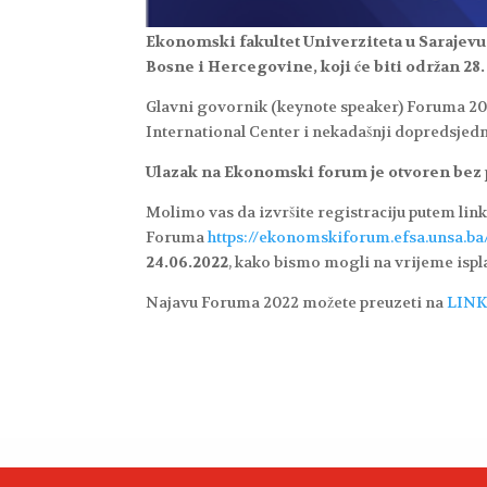
Ekonomski fakultet Univerziteta u Sarajevu
Bosne i Hercegovine,
koji će biti održan
28.
Glavni govornik (keynote speaker) Foruma 20
International Center i nekadašnji dopredsjedn
Ulazak na Ekonomski forum je otvoren bez p
Molimo vas da izvršite registraciju putem link
Foruma
https://ekonomskiforum.efsa.unsa.ba
24.06.2022
, kako bismo mogli na vrijeme ispl
Najavu Foruma 2022 možete preuzeti na
LINK