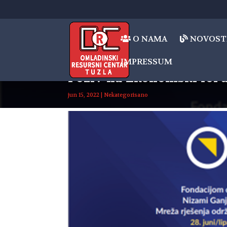
O NAMA
NOVOST
IMPRESSUM
Poziv na Ekonomski for
jun 15, 2022
|
Nekategorisano