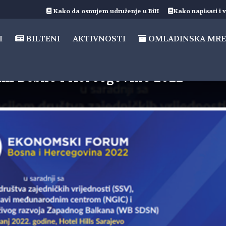
Kako da osnujem udruženje u BiH
Kako napisati i v
I
BILTENI
AKTIVNOSTI
OMLADINSKA MRE
um Bosne i Hercegovine 2022