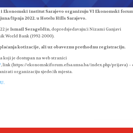
 i Ekonomski institut Sarajevo organizuju
VI Ekonomski foru
 juna/lipnja 2022.
u Hotelu Hills Sarajevo.
22 je
I
smail Serageldin
,
dopredsjedavajući Nizami Ganjavi
ik World Bank (1992-2000).​
laćanja kotizacije, ali uz obaveznu prethodnu registraciju.
a koji je dostupan na web stranici
/
, link (https://ekonomskiforum.efsa.unsa.ba/index.php/prijava) –
anirati organizaciju sjedećih mjesta.
U.​