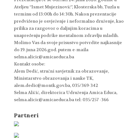
Ateljeu “Ismet Mujezinović”, Klosterska bb, Tuzla u
terminu od 13:00h do 14:30h. Nakon prezentacije
predviđeno je osvježenje i neformalno druženje, kao
prilika za razgovor o daljnjim koracima u
unapređenju podrške mentalnom zdravlju mladih.
Molimo Vas da svoje prisustvo potvrdite najkasnije
do 19. juna 2026.god. putem e-maila
selma.alicic@amicaeduca.ba
Kontakt osobe:
Alem Dedić, stručni savjetnik za obrazovanje,
Ministarstvo obrazovanja i nauke TK,
alem.dedic@montk.gov.ba, 035/369-342
Selma Aličić, direktorica Udruženja Amica Educa,
selma.alicic@amicaeduca.ba tel: 035/257 -366
Partneri