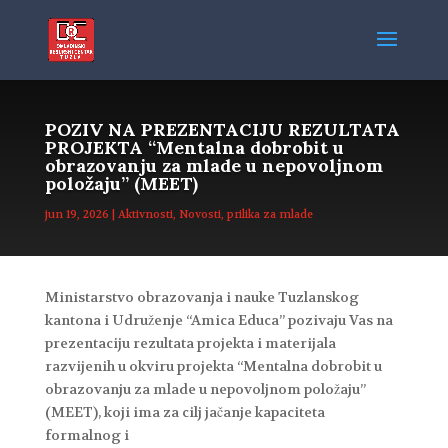
POZIV NA PREZENTACIJU REZULTATA
PROJEKTA “Mentalna dobrobit u
obrazovanju za mlade u nepovoljnom
položaju” (MEET)
jun 19, 2026
|
Aktivnosti
,
Novosti
,
prilika za mlade
Ministarstvo obrazovanja i nauke Tuzlanskog
kantona i Udruženje “Amica Educa” pozivaju Vas na
prezentaciju rezultata projekta i materijala
razvijenih u okviru projekta “Mentalna dobrobit u
obrazovanju za mlade u nepovoljnom položaju”
(MEET), koji ima za cilj jačanje kapaciteta
formalnog i