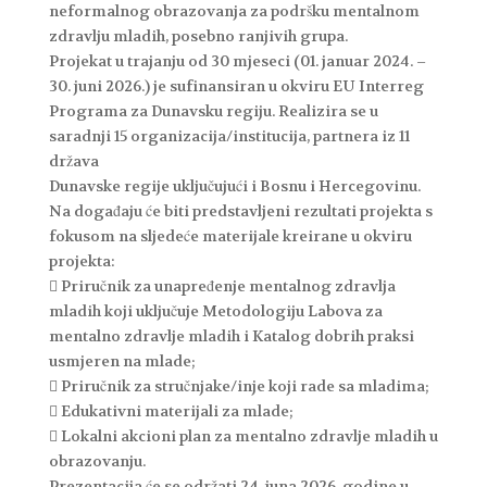
neformalnog obrazovanja za podršku mentalnom
zdravlju mladih, posebno ranjivih grupa.
Projekat u trajanju od 30 mjeseci (01. januar 2024. –
30. juni 2026.) je sufinansiran u okviru EU Interreg
Programa za Dunavsku regiju. Realizira se u
saradnji 15 organizacija/institucija, partnera iz 11
država
Dunavske regije uključujući i Bosnu i Hercegovinu.
Na događaju će biti predstavljeni rezultati projekta s
fokusom na sljedeće materijale kreirane u okviru
projekta:
 Priručnik za unapređenje mentalnog zdravlja
mladih koji uključuje Metodologiju Labova za
mentalno zdravlje mladih i Katalog dobrih praksi
usmjeren na mlade;
 Priručnik za stručnjake/inje koji rade sa mladima;
 Edukativni materijali za mlade;
 Lokalni akcioni plan za mentalno zdravlje mladih u
obrazovanju.
Prezentacija će se održati 24. juna 2026. godine u