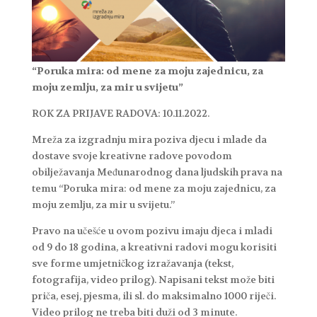
“Poruka mira: od mene za moju zajednicu,
za
moju zemlju, za mir u svijetu”
ROK ZA PRIJAVE RADOVA: 10.11.2022.
Mreža za izgradnju mira poziva djecu i mlade da
dostave svoje kreativne radove povodom
obilježavanja Međunarodnog dana ljudskih prava na
temu “Poruka mira: od mene za moju zajednicu, za
moju zemlju, za mir u svijetu.”
Pravo na učešće u ovom pozivu imaju djeca i mladi
od 9 do 18 godina, a kreativni radovi mogu korisiti
sve forme umjetničkog izražavanja (tekst,
fotografija, video prilog). Napisani tekst može biti
priča, esej, pjesma, ili sl. do maksimalno 1000 riječi.
Video prilog ne treba biti duži od 3 minute.