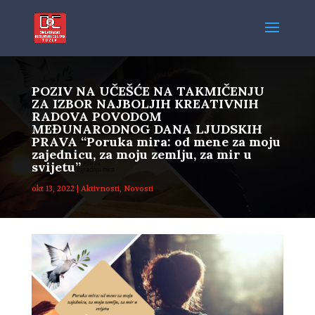
POZIV NA UČEŠĆE NA TAKMIČENJU
ZA IZBOR NAJBOLJIH KREATIVNIH
RADOVA POVODOM
MEĐUNARODNOG DANA LJUDSKIH
PRAVA “Poruka mira: od mene za moju
zajednicu, za moju zemlju, za mir u
svijetu”
okt 13, 2022
|
Aktivnosti
,
Novosti