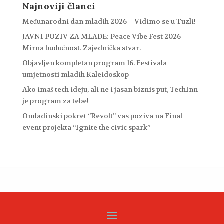
Najnoviji članci
Međunarodni dan mladih 2026 – Vidimo se u Tuzli!
JAVNI POZIV ZA MLADE: Peace Vibe Fest 2026 –
Mirna budućnost. Zajednička stvar.
Objavljen kompletan program 16. Festivala
umjetnosti mladih Kaleidoskop
Ako imaš tech ideju, ali ne i jasan biznis put, TechInn
je program za tebe!
Omladinski pokret “Revolt” vas poziva na Final
event projekta “Ignite the civic spark”