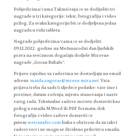
Pobjedicima/cama Takmičenja će se dodijeliti tri
nagrade u tri kategorije: tekst, fotografija i video
prilog. Za svaku kategoriju bit će dodjeljena jedna
nagrada u vidu tableta.
Nagrade pobjedicima/cama će se dodjeliti
09.12.2022. godine na Međunarodni dan ljudskih
prava na svečanom događaju dodjele Mirovne
nagrade „Goran Bubalo“.
Prijave zajedno sa radovima se dostavljaju na email
adresu:
maida.zagorac@mreza-mira.net
. Vaša
prijava treba da sadrži sljedeće podatke: vaše ime i
prezime, datum rođenja, mjesto stanovanja i naziv
vašeg rada. Tekstualne radove možete dostaviti kao
prilog u emailu M.Word ili PDF formatu, dok
fotografije i video radove dostaviti će
putem
wetransfer.com
linka s obzirom da su takvi
radovi veći i ne mogu se direktno priložiti u emaila.