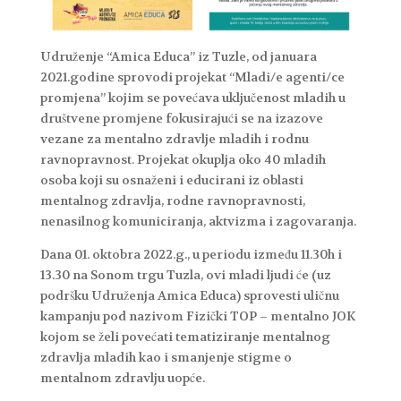
Udruženje “Amica Educa” iz Tuzle, od januara
2021.godine sprovodi projekat “Mladi/e agenti/ce
promjena” kojim se povećava uključenost mladih u
društvene promjene fokusirajući se na izazove
vezane za mentalno zdravlje mladih i rodnu
ravnopravnost. Projekat okuplja oko 40 mladih
osoba koji su osnaženi i educirani iz oblasti
mentalnog zdravlja, rodne ravnopravnosti,
nenasilnog komuniciranja, aktvizma i zagovaranja.
Dana 01. oktobra 2022.g., u periodu između 11.30h i
13.30 na Sonom trgu Tuzla, ovi mladi ljudi će (uz
podršku Udruženja Amica Educa) sprovesti uličnu
kampanju pod nazivom Fizički TOP – mentalno JOK
kojom se želi povećati tematiziranje mentalnog
zdravlja mladih kao i smanjenje stigme o
mentalnom zdravlju uopće.