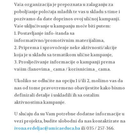
Vaša organizacija je prepoznata u zalaganju za
poboljšanje položaja mladih te vas u skladu s time i
pozivamo da date doprinos ovoj uličnoj kampanji.
Vaše uključivanje u kampanju može biti putem:
1. Postavljanje info-štanda sa
informativno/promotivnim materijalima,
2. Priprema i sprovođenje neke aktivnosti/akcije
koja je u skladu sa tematikom ulične kampanje,
3. Prosljeđivanje informacije o kampanji prema
vašim članovima_cama / korisnicima_cama.
Ukoliko se odlučite na opciju 1 i/ili 2, molimo vas da
nas od tome pravovremeno obavijestite kako bismo
definirali detalje i uskladili ih sa ostalim
aktivnostima kampanje.
U slučaju da su Vam potrebne dodatne informacije u
vezi projekta, budite slobodni da nas kontaktirate na
ivona.erdeljac@amicaeduca.ba
ili 035 / 257-366.