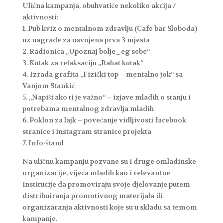
Ulična kampanja, obuhvatiće nekoliko akcija /
aktivnosti:
1. Pub kviz o mentalnom zdravlju (Cafe bar Sloboda)
uz nagrade za osvojena prva 3 mjesta
2. Radionica „Upoznaj bolje_eg sebe“
3. Kutak za relaksaciju „Rahat kutak“
4. Izrada grafita „Fizički top – mentalno jok“ sa
Vanjom Stankić
5. „Napiši ako ti je važno“ – izjave mladih o stanju i
potrebama mentalnog zdravlja mladih
6. Poklon za lajk – povećanje vidljivosti facebook
stranice i instagram stranice projekta
7. Info-štand
Na uličnu kampanju pozvane su i druge omladinske
organizacije, vijeća mladih kao i relevantne
institucije da promoviraju svoje djelovanje putem
distribuiranja promotivnog materijala ili
organizaranja aktivnosti koje su u skladu sa temom
kampanje.