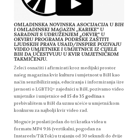
OMLADINSKA NOVINSKA ASOCIJACIJA U BIH
I OMLADINSKI MAGAZIN „KARIKE“ U
SARADNJI S UDRUŽENJEM „OKVIR“ U
OKVIRU PROGRAMA PODRŠKE ZAŠTITI
LJUDSKIH PRAVA USAID/INSPIRE POZIVAJU
VIDEO UMJETNIKE I UMJETNICE IZ CIJELE
BIH DA UČESTVUJU U KVIR UMJETNIČKOM
TAKMIČENJU.
Želeći osnažiti i afirmirati kroz medijski prostor
našeg magazina kvir kulturu i umjetnost u BiH kao
način senzibiliziranja, educiranja i informiranja šire
javnosti o LGBTIQ+ zajednici u BiH, pozivamo video
umjetnike i umjetnice
od 15 do 35 godina
s
prebivalištem u BiH da uzmu učešće u umjetničkom
konkursu za najbolji kvir video rad.
Moguće je poslati jedan do tri kratka videa u
formatu MP4 9:16 (vertikalni, pogodan za
Instareels/TikTok) u trajanju od 30 sekundi do dvije