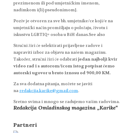
prezimenom ili pod umjetničkim imenom,
nadimkom i(li) pseudonimom].
Poziv je otvoren za sve bh. umjetnike/ce koji/e na
umjetnički način promišljaju o položaju, životu i
iskustvu LGBTIQ+ osoba u BiH danas.See also
Stručni žiri će selektirati prijavljene radove i
napraviti izbor za objavu na našem magazinu.
Također, stručni žiri će odabrati
jedan najbolji kvir
video rad i s autorom/icom istog potpisat ćemo
autorski ugovor u bruto iznosu od 900,00 KM.
Za sva dodatna pitanja, možete se javiti
na
redakcija.karike@gmail.com
.
Sretno svima i mnogo se radujemo vašim radovima.
Redakcija Omladinskog magazina „Karike“
Partneri