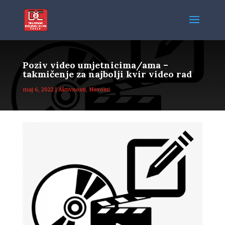
Poziv video umjetnicima/ama –
takmičenje za najbolji kvir video rad
maj 6, 2022
|
Aktivnosti
,
Novosti