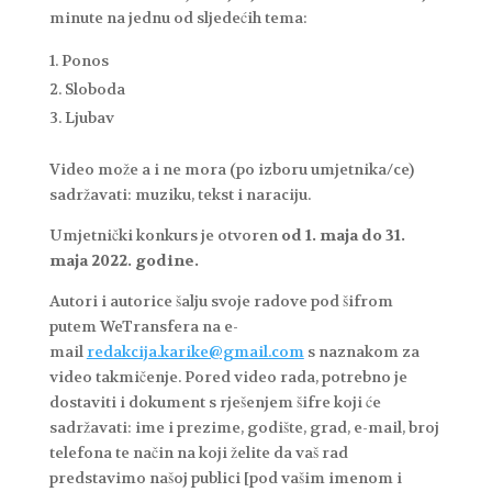
minute na jednu od sljedećih tema:
Ponos
Sloboda
Ljubav
Video može a i ne mora (po izboru umjetnika/ce)
sadržavati: muziku, tekst i naraciju.
Umjetnički konkurs je otvoren
od 1. maja do 31.
maja 2022. godine.
Autori i autorice šalju svoje radove pod šifrom
putem WeTransfera na e-
mail
redakcija.karike@gmail.com
s naznakom za
video takmičenje. Pored video rada, potrebno je
dostaviti i dokument s rješenjem šifre koji će
sadržavati: ime i prezime, godište, grad, e-mail, broj
telefona te način na koji želite da vaš rad
predstavimo našoj publici [pod vašim imenom i