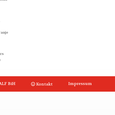
i
ranje
irs
u
ALF BiH
Impressum
Kontakt