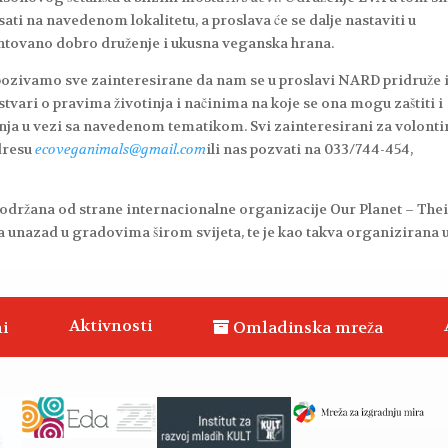
sati na navedenom lokalitetu, a proslava će se dalje nastaviti u
antovano dobro druženje i ukusna veganska hrana.
zivamo sve zainteresirane da nam se u proslavi NARD pridruže 
tvari o pravima životinja i načinima na koje se ona mogu zaštiti i
ljenja u vezi sa navedenom tematikom. Svi zainteresirani za volonti
dresu
ecoveganimals@gmail.com
ili nas pozvati na 033/744-454,
držana od strane internacionalne organizacije Our Planet – The
unazad u gradovima širom svijeta, te je kao takva organizirana 
Aktivnosti
i
Omladinska mreža