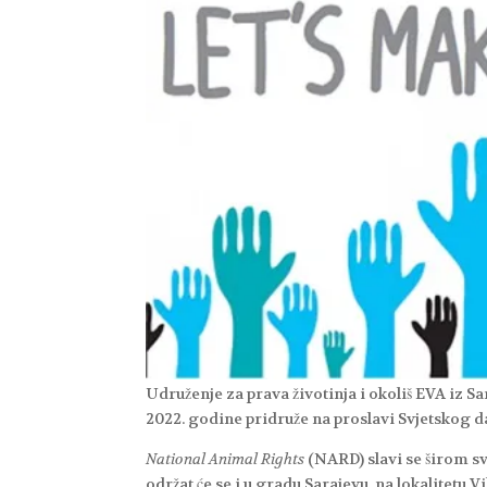
Udruženje za prava životinja i okoliš EVA iz Sa
2022. godine pridruže na proslavi Svjetskog d
National Animal Rights
(NARD)
slavi se širom s
održat će se i u gradu Sarajevu, na lokalitetu V