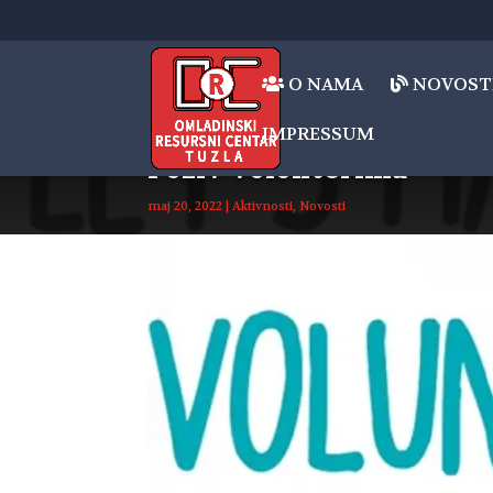
O NAMA
NOVOST
IMPRESSUM
Poziv volonterima
maj 20, 2022
|
Aktivnosti
,
Novosti