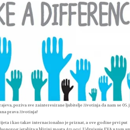
rajeva, poziva sve zainteresirane ljubitelje životinja da nam se 05. 
ana prava životinja!
vijeta i kao takav internacionalno je priznat, a ove godine prvi put
ilsonovog šetališta u blizini mosta
Ars aevi
. Udruženje EVA u tom s