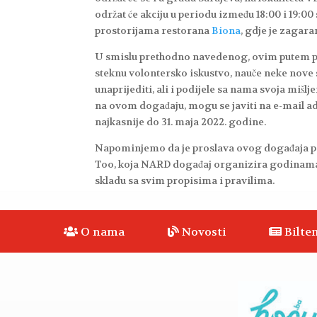
održat će akciju u periodu između 18:00 i 19:00 
prostorijama restorana
Biona
, gdje je zagar
U smislu prethodno navedenog, ovim putem po
steknu volontersko iskustvo, nauče neke nove s
unaprijediti, ali i podijele sa nama svoja miš
na ovom događaju, mogu se javiti na e-mail a
najkasnije do 31. maja 2022. godine.
Napominjemo da je proslava ovog događaja po
Too, koja NARD događaj organizira godinama 
skladu sa svim propisima i pravilima.
O nama
Novosti
Bilten