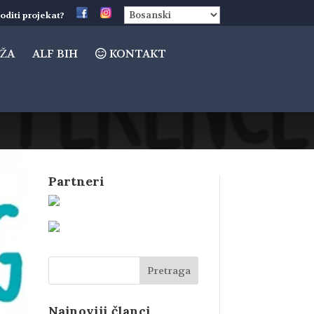
oditi projekat?
ŽA
ALF BIH
KONTAKT
Partneri
Najnoviji članci