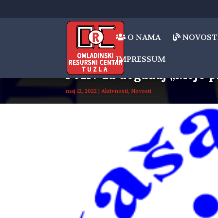
O NAMA
NOVOST
IMPRESSUM
Poziv za događaj „Moje p
maj 12, 2022
|
Aktivnosti
,
Novosti