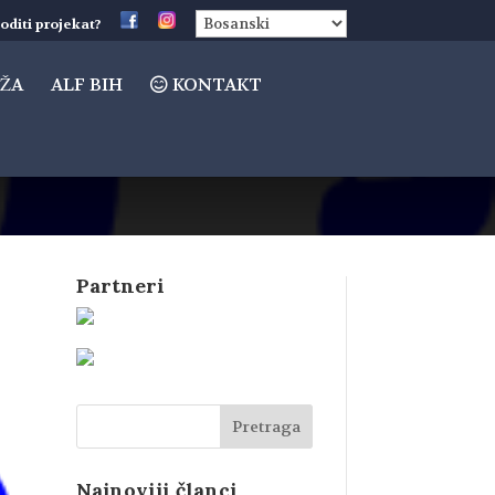
oditi projekat?
ŽA
ALF BIH
KONTAKT
Partneri
Najnoviji članci