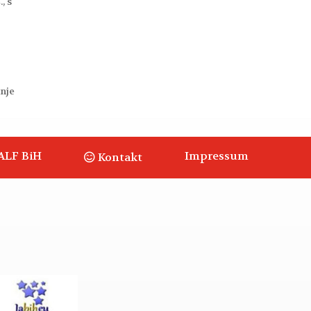
, s
anje
ALF BiH
Impressum
Kontakt