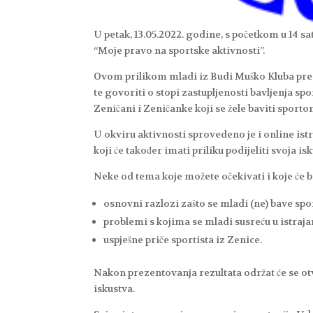
U petak, 13.05.2022. godine, s početkom u 14 sa
“Moje pravo na sportske aktivnosti”.
Ovom prilikom mladi iz Budi Muško Kluba preze
te govoriti o stopi zastupljenosti bavljenja 
Zeničani i Zeničanke koji se žele baviti sporto
U okviru aktivnosti sprovedeno je i online istr
koji će također imati priliku podijeliti svoja i
Neke od tema koje možete očekivati i koje će b
osnovni razlozi zašto se mladi (ne) bave sp
problemi s kojima se mladi susreću u istra
uspješne priče sportista iz Zenice.
Nakon prezentovanja rezultata održat će se otvo
iskustva.