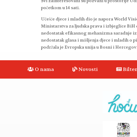
Svi zainteresovani su pozvani u prostorije Udru
početkom u 14 sati.
Učešće djece i mladih dio je napora World Vis
Ministarstva za ljudska prava i izbjeglice Bi
nedostatak efikasnog mehanizma saradnje izmeđ
nedostatak glasa i mišljenja djece i mladih o p
podržala je Evropska unija u Bosni i Hercegovi
O nama
Novosti
Bilten