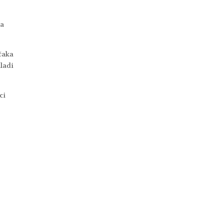
ja
čaka
ladi
ci