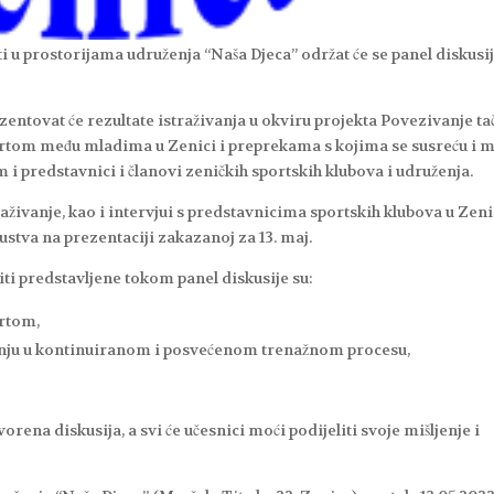
ti u prostorijama udruženja “Naša Djeca” održat će se panel diskusi
ntovat će rezultate istraživanja u okviru projekta Povezivanje ta
sportom među mladima u Zenici i preprekama s kojima se susreću i m
m i predstavnici i članovi zeničkih sportskih klubova i udruženja.
aživanje, kao i intervjui s predstavnicima sportskih klubova u Zeni
skustva na prezentaciji zakazanoj za 13. maj.
iti predstavljene tokom panel diskusije su:
ortom,
janju u kontinuiranom i posvećenom trenažnom procesu,
rena diskusija, a svi će učesnici moći podijeliti svoje mišljenje i