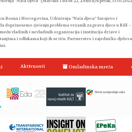
ženja “Naša Djeca” (Maršala Tita br.22, Zenica) u petak, 13.05.2022.
ion Bosna i Hercegovina, Udruženja “Naša djeca” Sarajevo i
H da doprinesemo rješenju problema vezanih za prava djece u BiH –
u vladinih i nevladinih organizacija i institucija države i
itanjima i odlukama koji ih se tiču. Partnerstvo i zajedničko djelov
ni.
Aktivnosti
i
Omladinska mreža