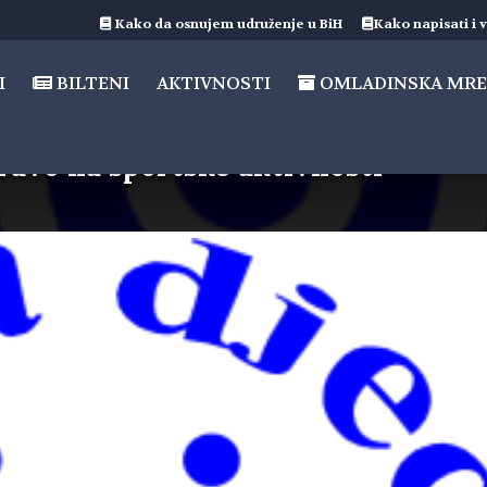
Kako da osnujem udruženje u BiH
Kako napisati i v
I
BILTENI
AKTIVNOSTI
OMLADINSKA MRE
ravo na sportske aktivnosti“