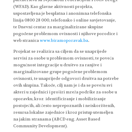
(WFAD). Kao glavne aktivnosti projekta,
uspostavljena je besplatna i anonimna telefonska
linija 0800 28 000, telefonsko i online savjetovanje,
te Dnevni centar za marginalizirane skupine
pogođene problemom ovisnosti i njihove porodice i
web stranica
www.biramoporavak.ba
.
Projekat se realizira sa ciljem da se unaprijede
servisi za osobe u problemom ovisnosti, te poveća
mogućnost integracije u društvo za ranjive i
marginalizovane grupe pogođene problemom
ovisnosti, te unaprijede odgovori društva na potrebe
ovih skupina. Takođe, cilj nam je i da se povežu svi
akteri u zajednici i proširi mreža podrške za osobe u
oporavku, kroz identificiranje i mobiliziranje
postojećih, ali često neprepoznatih i neiskorištenih,
resursa lokalne zajednice i kroz pristup utemeljen
na jakim stranama (ABCD eng. Asset Based
Community Development).