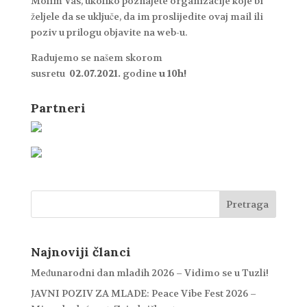
Molim Vas, ukoliko poznajete organizacije koje bi
željele da se uključe, da im proslijedite ovaj mail ili
poziv u prilogu objavite na web-u.
Radujemo se našem skorom
susretu
02.07.2021.
godine
u 10h!
Partneri
Najnoviji članci
Međunarodni dan mladih 2026 – Vidimo se u Tuzli!
JAVNI POZIV ZA MLADE: Peace Vibe Fest 2026 –