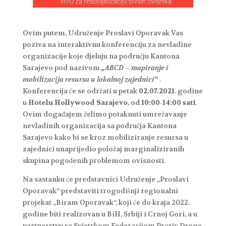
Ovim putem, Udruženje Proslavi Oporavak Vas
poziva na interaktivnu konferenciju za nevladine
organizacije koje djeluju na području Kantona
Sarajevo pod nazivom
„ABCD – mapiranje i
mobilizacija resursa u lokalnoj zajednici“
.
Konferencija će se održati u petak
02.07.2021
. godine
u
Hotelu Hollywood Sarajevo
, od
10:00-14:00 sati
.
Ovim događajem želimo potaknuti umrežavanje
nevladinih organizacija sa područja Kantona
Sarajevo kako bi se kroz mobiliziranje resursa u
zajednici unaprijedio položaj marginaliziranih
skupina pogođenih problemom ovisnosti.
Na sastanku će predstavnici Udruženje „Proslavi
Oporavak“ predstaviti trogodišnji regionalni
projekat „Biram Oporavak“, koji će do kraja 2022.
godine biti realizovan u BiH, Srbiji i Crnoj Gori, a u
partnerstvu sa Svjetskom Federacijom Protiv Droge