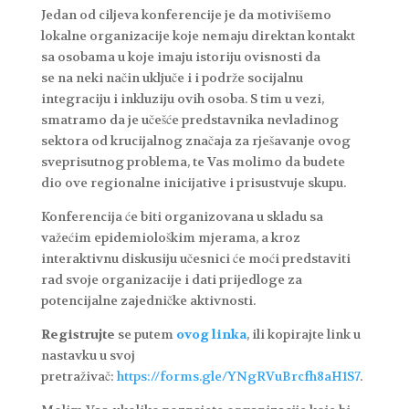
Jedan od ciljeva konferencije je da motivišemo
lokalne organizacije koje nemaju direktan kontakt
sa osobama u koje imaju istoriju ovisnosti da
se na neki način uključe i i podrže socijalnu
integraciju i inkluziju ovih osoba. S tim u vezi,
smatramo da je učešće predstavnika nevladinog
sektora od krucijalnog značaja za rješavanje ovog
sveprisutnog problema, te Vas molimo da budete
dio ove regionalne inicijative i prisustvuje skupu.
Konferencija će biti organizovana u skladu sa
važećim epidemiološkim mjerama, a kroz
interaktivnu diskusiju učesnici će moći predstaviti
rad svoje organizacije i dati prijedloge za
potencijalne zajedničke aktivnosti.
Registrujte
se putem
ovog linka
, ili kopirajte link u
nastavku u svoj
pretraživač:
https://forms.gle/YNgRVuBrcfh8aH1S7
.