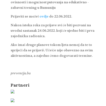
ovisnosti i mogućnost putovanja na edukativno -
zabavni trening u Rumuniju
Prijaviti se možeš
ovdje
do 22.06.2022.
Nakon isteka roka za prijave svi će biti pozvani na
uvodni sastanak 24.06.2022. koji će ujedno biti i prva
zajednička radionica.
Ako imaš druge planove tokom ljeta nemoj da te to
spriječi da se prijaviš. Učešće nije obavezno na svim
aktivnostima, a zajedno ćemo dogovarati termine.
prevencija.ba
Partneri