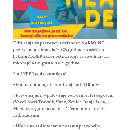
Udruženje za prevenciju ovisnosti NARKO-NE
poziva mlade između 15 i 25 godina za učešće u
ljetnim AKREP aktivnostima koje će se održavati
tokom jula i augusta 2022. godine.
Šta AKREP podrazumijeva?
• Gluma, snimanje i montiranje mini filmova
• Prevencijada – putovanje po Bosni i Hercegovini
(Vareš, Novi Travnik, Vitez, Zenica, Banja Luka,
Mostar), organizovanje i učešće u interaktivnim
radionicama
• Učešće na radionicama na temu prevencije