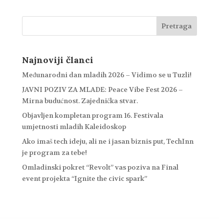
Najnoviji članci
Međunarodni dan mladih 2026 – Vidimo se u Tuzli!
JAVNI POZIV ZA MLADE: Peace Vibe Fest 2026 –
Mirna budućnost. Zajednička stvar.
Objavljen kompletan program 16. Festivala
umjetnosti mladih Kaleidoskop
Ako imaš tech ideju, ali ne i jasan biznis put, TechInn
je program za tebe!
Omladinski pokret “Revolt” vas poziva na Final
event projekta “Ignite the civic spark”