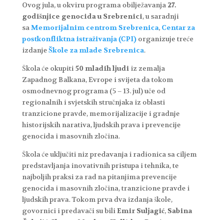
Ovog jula, u okviru programa obilježavanja
27.
godišnjice genocida u Srebrenici
, u saradnji
sa
Memorijalnim centrom Srebrenica
,
Centar za
postkonfliktna istraživanja (CPI)
organizuje treće
izdanje
Škole za mlade Srebrenica
.
Škola će okupiti
50 mladih ljudi
iz zemalja
Zapadnog Balkana, Evrope i svijeta da tokom
osmodnevnog programa (5 – 13. jul) uče od
regionalnih i svjetskih stručnjaka iz oblasti
tranzicione pravde, memorijalizacije i gradnje
historijskih narativa, ljudskih prava i prevencije
genocida i masovnih zločina.
Škola će uključiti niz predavanja i radionica sa ciljem
predstavljanja inovativnih pristupa i tehnika, te
najboljih praksi za rad na pitanjima prevencije
genocida i masovnih zločina, tranzicione pravde i
ljudskih prava. Tokom prva dva izdanja škole,
govornici i predavači su bili
Emir Suljagić
,
Sabina