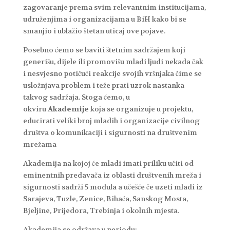
zagovaranje prema svim relevantnim institucijama,
udruženjima i organizacijama u BiH kako bi se
smanjio i ublažio štetan uticaj ove pojave.
Posebno ćemo se baviti štetnim sadržajem koji
generišu, dijele ili promovišu mladi ljudi nekada čak
i nesvjesno potičući reakcije svojih vršnjaka čime se
usložnjava problem i teže prati uzrok nastanka
takvog sadržaja. Stoga ćemo, u
okviru
Akademije
koja se organizuje u projektu,
educirati veliki broj mladih i organizacije civilnog
društva o komunikaciji i sigurnosti na društvenim
mrežama
Akademija na kojoj će mladi imati priliku učiti od
eminentnih predavača iz oblasti društvenih mreža i
sigurnosti sadrži 5 modula a učešće če uzeti mladi iz
Sarajeva, Tuzle, Zenice, Bihaća, Sanskog Mosta,
Bjeljine, Prijedora, Trebinja i okolnih mjesta.
Akademija se održava u periodu: