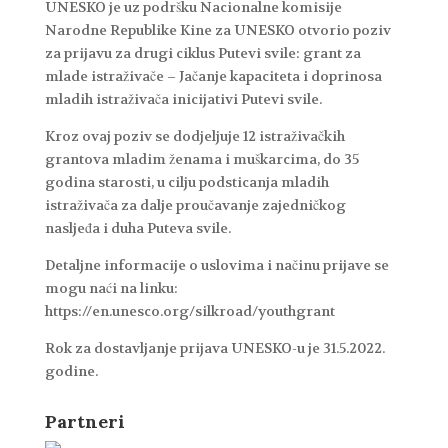
UNESKO je uz podršku Nacionalne komisije
Narodne Republike Kine za UNESKO otvorio poziv
za prijavu za drugi ciklus Putevi svile: grant za
mlade istraživače – Jačanje kapaciteta i doprinosa
mladih istraživača inicijativi Putevi svile.
Kroz ovaj poziv se dodjeljuje 12 istraživačkih
grantova mladim ženama i muškarcima, do 35
godina starosti, u cilju podsticanja mladih
istraživača za dalje proučavanje zajedničkog
nasljeđa i duha Puteva svile.
Detaljne informacije o uslovima i načinu prijave se
mogu naći na linku:
https://en.unesco.org/silkroad/youthgrant
Rok za dostavljanje prijava UNESKO-u je 31.5.2022.
godine.
Partneri