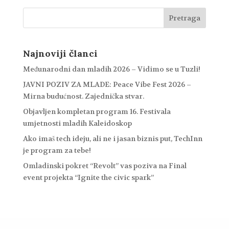
Najnoviji članci
Međunarodni dan mladih 2026 – Vidimo se u Tuzli!
JAVNI POZIV ZA MLADE: Peace Vibe Fest 2026 –
Mirna budućnost. Zajednička stvar.
Objavljen kompletan program 16. Festivala
umjetnosti mladih Kaleidoskop
Ako imaš tech ideju, ali ne i jasan biznis put, TechInn
je program za tebe!
Omladinski pokret “Revolt” vas poziva na Final
event projekta “Ignite the civic spark”