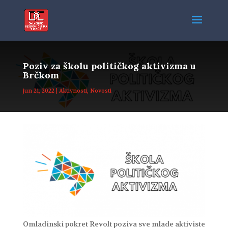
Poziv za školu političkog aktivizma u
Brčkom
jun 21, 2022
|
Aktivnosti
,
Novosti
Omladinski pokret Revolt poziva sve mlade aktiviste