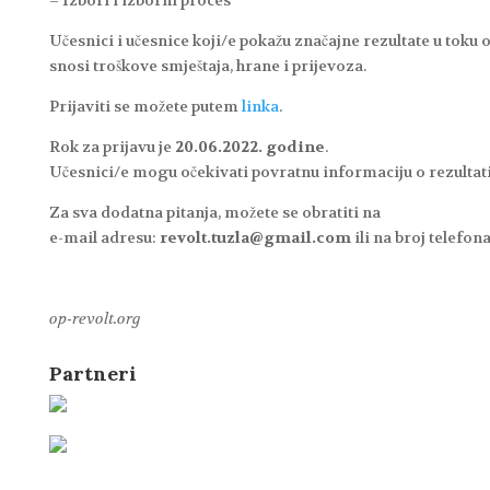
–
Izbori i izborni proces
Učesnici
i
učesnice
koji/e
pokažu
značajne
rezultate
u
toku
snosi troškove smještaja, hrane i prijevoza.
Prijaviti se možete putem
linka
.
Rok za prijavu je
20.06.2022. godine
.
Učesnici/e
mogu
očekivati
povratnu
informaciju
o
rezulta
Za
sva
dodatna
pitanja,
možete
se
obratiti
na
e-
mail
adresu:
revolt.tuzla@gmail.com
ili
na
broj
telefon
op-revolt.org
Partneri