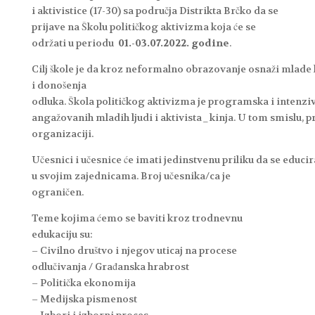
i aktivistice (17-30) sa područja Distrikta Brčko da se
prijave na Školu političkog aktivizma koja će se
održati u periodu
01.-03.07.2022. godine
.
Cilj
škole
je
da
kroz
neformalno
obrazovanje
osnaži
mlade
i donošenja
odluka.
Škola
političkog
aktivizma
je
programska
i
intenzi
angažovanih
mladih
ljudi
i
aktivista_kinja.
U
tom
smislu,
pr
organizaciji
.
Učesnici
i
učesnice
će
imati
jedinstvenu
priliku
da
se
educir
u svojim zajednicama. Broj učesnika/ca je
ograničen.
Teme kojima ćemo se baviti kroz trodnevnu
edukaciju su:
–
Civilno društvo i njegov uticaj na procese
odlučivanja / Građanska hrabrost
–
Politička ekonomija
–
Medijska pismenost