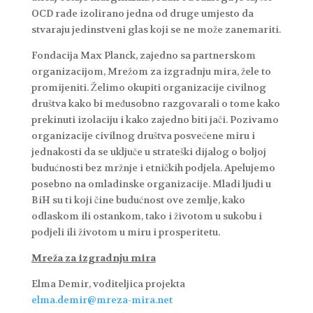
OCD rade izolirano jedna od druge umjesto da
stvaraju jedinstveni glas koji se ne može zanemariti.
Fondacija Max Planck, zajedno sa partnerskom
organizacijom, Mrežom za izgradnju mira, žele to
promijeniti. Želimo okupiti organizacije civilnog
društva kako bi međusobno razgovarali o tome kako
prekinuti izolaciju i kako zajedno biti jači. Pozivamo
organizacije civilnog društva posvećene miru i
jednakosti da se uključe u strateški dijalog o boljoj
budućnosti bez mržnje i etničkih podjela. Apelujemo
posebno na omladinske organizacije. Mladi ljudi u
BiH su ti koji čine budućnost ove zemlje, kako
odlaskom ili ostankom, tako i životom u sukobu i
podjeli ili životom u miru i prosperitetu.
Mreža za izgradnju mira
Elma Demir, voditeljica projekta
elma.demir@mreza-mira.net