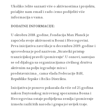
Ukoliko želite saznati više o aktivnostima i projektu,
pošaljite nam email i rado ćemo podijeliti više
informacija s vama.
DODATNE INFORMACIJE:
U oktobru 2018. godine, Fondacija Max Planck je
započela svoje aktivnosti u Bosni i Hercegovini.
Prva inicijativa završila je u decembru 2019. godine i
sprovedena je pod nazivom „Strateški pristup
tranzicijskoj pravdi i pomirenju“. U osnovi, sastojao
se od dijaloga sa organizacijama civilnog društva
aktivnim na polju izgradnje mira i
predstavnicima_cama vlada Federacije BiH,
Republike Srpske i Brčko Distrikta.
Inicijativa je ponovo pokazala da više od 25 godina
nakon Daytonskog mirovnog sporazuma Bosna i
Hercegovina ostaje podijeljena zemlja i pomirenje
između različitih naroda i grupa još uvijek traje.