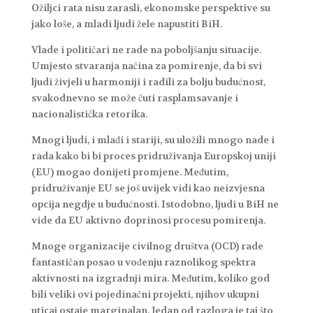
Ožiljci rata nisu zarasli, ekonomske perspektive su
jako loše, a mladi ljudi žele napustiti BiH.
Vlade i političari ne rade na poboljšanju situacije.
Umjesto stvaranja načina za pomirenje, da bi svi
ljudi živjeli u harmoniji i radili za bolju budućnost,
svakodnevno se može čuti rasplamsavanje i
nacionalistička retorika.
Mnogi ljudi, i mlađi i stariji, su uložili mnogo nade i
rada kako bi bi proces pridruživanja Europskoj uniji
(EU) mogao donijeti promjene. Međutim,
pridruživanje EU se još uvijek vidi kao neizvjesna
opcija negdje u budućnosti. Istodobno, ljudi u BiH ne
vide da EU aktivno doprinosi procesu pomirenja.
Mnoge organizacije civilnog društva (OCD) rade
fantastičan posao u vođenju raznolikog spektra
aktivnosti na izgradnji mira. Međutim, koliko god
bili veliki ovi pojedinačni projekti, njihov ukupni
uticaj ostaje marginalan. Jedan od razloga je taj što