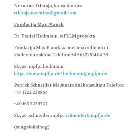
Nermina Trbonja, konsultantica
trbonja.nermina@gmail.com
Fondacija Max Planck
Dr. Daniel Heilmann, šef LLM projekta
Fondacija Max Planck za međunarodni mir i
vladavinu zakona Telefon: +49 6221 91404 39
Skype: mpfpr.heilmann
https://www.mpfpr.de/
heilmann@mpfpr.de
Patrick Schneider Međunarodni konsultant Telefon:
+44 1722 238864
+49 163 2229307
Skype: schneider.mpfpr
schneider@mpfpr.de
(snagalokalnog)