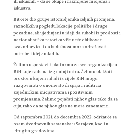
ili iskusnih – da se okupe i razmijene mišljenja i
iskustva.
Bit ćete dio grupe istomišljenika željnih promjena,
raznolikih u pogledu lokacije, političke i druge
pozadine, ali ujedinjeni u ideji da sukobi iz prošlosti i
nacionalistička retorika više neće oblikovati
svakodnevicu i da budućnost mora odražavati
potrebe i ideje mladih.
Želimo uspostaviti platformu za sve organizacije u
BiH koje rade na izgradnji mira. Želimo olakšati
prostor u kojem mladi iz cijele BiH mogu
razgovarati o onome što ih spaja i raditi na
zajedničkim inicijativama i pozitivnim
promjenama. Želimo pojačati njihov glas tako da se
čuju, tako da se njihov glas ne može zanemariti.
Od septembra 2021. do decembra 2022. održat će se
osam dvodnevnih sastanaka u Sarajevu, kao i u
drugim gradovima.