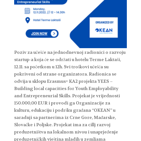
Poziv za učešće na jednodnevnoj radionici o razvoju
startup-a koja će se održati u hotelu Terme Laktaši,
12.11. sa početkom u 12h. Svi troškovi učešća su
pokriveni od strane organizatora. Radionica se
odvija u sklopu Erasmus+ KA2 projekta YEES –
Building local capacities for Youth Employability
and Entrepreneurial Skills. Projekat je vrijednosti
150.000,00 EUR i provodi ga Organizacije za
kulturu, edukaciju i podršku građana “OKEAN” u
saradnji sa partnerima iz Crne Gore, Mađarske,
Slovačke i Poljske. Projekat ima za cillj razvoj
preduzetništva na lokalnom nivou i unaprjeđenje
preduzetničkih vještina mladih u zemljama