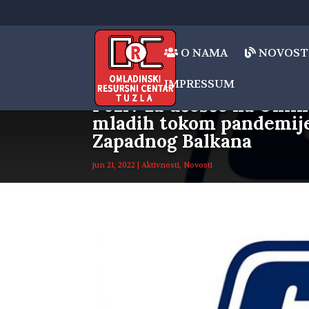
O NAMA
NOVOST
IMPRESSUM
Poziv za učešće na Onli
mladih tokom pandemije
Zapadnog Balkana
jun 21, 2022
|
Aktivnosti
,
Novosti