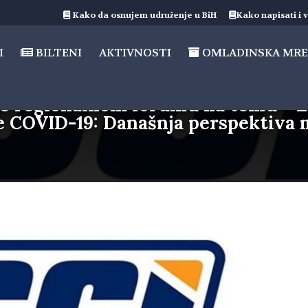
Kako da osnujem udruženje u BiH
Kako napisati i v
I
BILTENI
AKTIVNOSTI
OMLADINSKA MRE
ne regionalnom forumu na temu – E
 COVID-19: Današnja perspektiva 