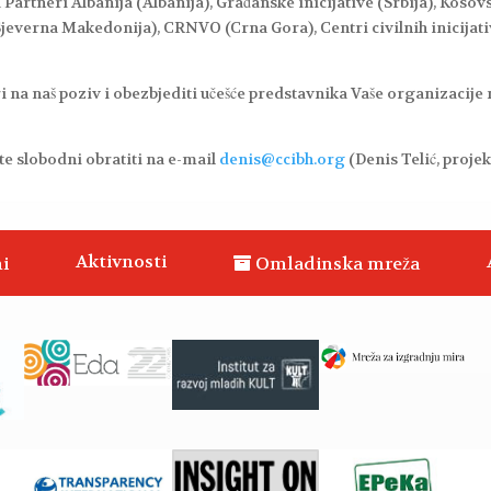
 Partneri Albanija (Albanija), Građanske inicijative (Srbija), Kosov
Sjeverna Makedonija), CRNVO (Crna Gora), Centri civilnih inicijat
na naš poziv i obezbjediti učešće predstavnika Vaše organizacije 
te slobodni obratiti na e-mail
denis@ccibh.org
(Denis Telić, projek
Aktivnosti
i
Omladinska mreža