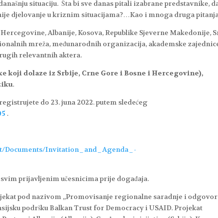
našnju situaciju. Šta bi sve danas pitali izabrane predstavnike, da
anije djelovanje u kriznim situacijama?…Kao i mnoga druga pitanja
 Hercegovine, Albanije, Kosova, Republike Sjeverne Makedonije, S
egionalnih mreža, međunarodnih organizacija, akademske zajednic
drugih relevantnih aktera.
ke koji dolaze iz Srbije, Crne Gore i Bosne i Hercegovine),
ziku
.
registrujete do 23. juna 2022. putem sledećeg
05
.
tent/Documents/Invitation_and_Agenda_-
i svim prijavljenim učesnicima prije događaja.
rojekat pod nazivom „Promovisanje regionalne saradnje i odgovor
nsijsku podršku Balkan Trust for Democracy i USAID. Projekat