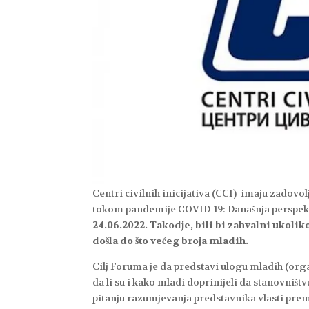
Centri civilnih inicijativa (CCI) imaju zadov
tokom pandemije COVID-19: Današnja perspek
24.06.2022. Takodje, bili bi zahvalni ukolik
došla do što većeg broja mladih.
Cilj Foruma je da predstavi ulogu mladih (org
da li su i kako mladi doprinijeli da stanovniš
pitanju razumjevanja predstavnika vlasti prem