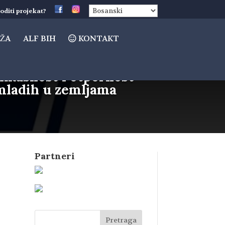
oditi projekat?
ŽA
ALF BIH
KONTAKT
fikasnost i otpornost
mladih u zemljama
Partneri