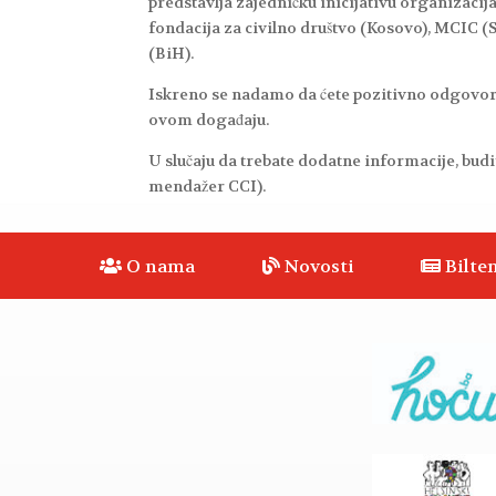
predstavlja zajedničku inicijativu organizacija
fondacija za civilno društvo (Kosovo), MCIC (
(BiH).
Iskreno se nadamo da ćete pozitivno odgovori 
ovom događaju.
U slučaju da trebate dodatne informacije, budi
mendažer CCI).
O nama
Novosti
Bilten