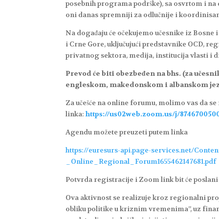
posebnih programa podrške), sa osvrtom i na da
oni danas spremniji za odlučnije i koordinis
Na događaju će očekujemo učesnike iz Bosne i
i Crne Gore, uključujući predstavnike OCD, r
privatnog sektora, medija, institucija vlasti i 
Prevod će biti obezbeđen na bhs. (za učesni
engleskom, makedonskom i albanskom je
Za učešće na online forumu, molimo vas da se 
linka:
https://us02web.zoom.us/j/874670050
Agendu možete preuzeti putem linka
https://euresurs-api.page-services.net/Con
_Online_Regional_Forum1655462147681.pdf
Potvrda registracije i Zoom link bit će poslan
Ova aktivnost se realizuje kroz regionalni p
obliku politike u kriznim vremenima”, uz fina