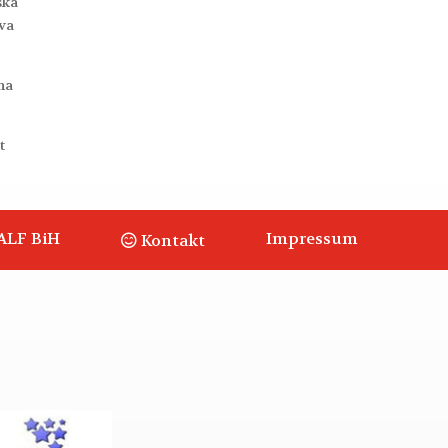
ska
iva
na
t
ALF BiH
Impressum
Kontakt