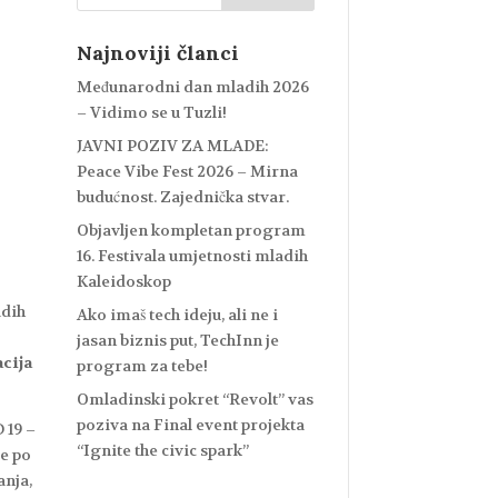
Najnoviji članci
Međunarodni dan mladih 2026
– Vidimo se u Tuzli!
JAVNI POZIV ZA MLADE:
Peace Vibe Fest 2026 – Mirna
budućnost. Zajednička stvar.
Objavljen kompletan program
16. Festivala umjetnosti mladih
Kaleidoskop
adih
Ako imaš tech ideju, ali ne i
jasan biznis put, TechInn je
acija
program za tebe!
Omladinski pokret “Revolt” vas
poziva na Final event projekta
 19 –
“Ignite the civic spark”
je po
anja,