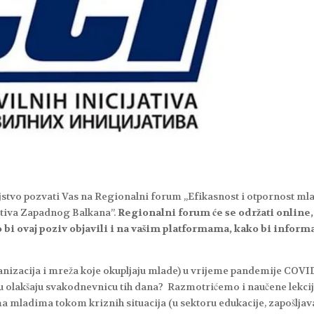
oljstvo pozvati Vas na Regionalni forum „Efikasnost i otpornost ml
tiva Zapadnog Balkana”.
Regionalni forum će se održati online,
o bi ovaj poziv objavili i na vašim platformama, kako bi inform
anizacija i mreža koje okupljaju mlade) u vrijeme pandemije COVID
tvu olakšaju svakodnevnicu tih dana? Razmotrićemo i naučene lekci
a mladima tokom kriznih situacija (u sektoru edukacije, zapošljav