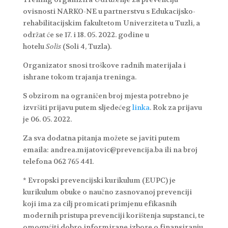
ovisnosti NARKO-NE u partnerstvu s Edukacijsko-
rehabilitacijskim fakultetom Univerziteta u Tuzli, a
održat će se 17. i 18. 05. 2022. godine u
hotelu
Solis
(Soli 4, Tuzla).
Organizator snosi troškove radnih materijala i
ishrane tokom trajanja treninga.
S obzirom na ograničen broj mjesta potrebno je
izvršiti prijavu putem sljedećeg
linka
. Rok za prijavu
je 06. 05. 2022.
Za sva dodatna pitanja možete se javiti putem
emaila: andrea.mijatovic@prevencija.ba ili na broj
telefona 062 765 441.
* Evropski prevencijski kurikulum (EUPC) je
kurikulum obuke o naučno zasnovanoj prevenciji
koji ima za cilj promicati primjenu efikasnih
modernih pristupa prevenciji korištenja supstanci, te
omogućiti dobro informirane izbore o finansiranju