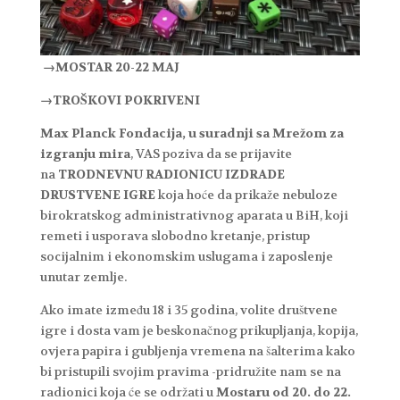
→
MOSTAR 20-22 MAJ
→
TROŠKOVI POKRIVENI
Max Planck Fondacija, u suradnji sa Mrežom za
izgranju mira
, VAS poziva da se prijavite
na
TRODNEVNU RADIONICU IZDRADE
DRUSTVENE IGRE
koja hoće da prikaže nebuloze
birokratskog administrativnog aparata u BiH, koji
remeti i usporava slobodno kretanje, pristup
socijalnim i ekonomskim uslugama i zaposlenje
unutar zemlje.
Ako imate između 18 i 35 godina, volite društvene
igre i dosta vam je beskonačnog prikupljanja, kopija,
ovjera papira i gubljenja vremena na šalterima kako
bi pristupili svojim pravima -pridružite nam se na
radionici koja će se održati u
Mostaru od 20. do 22.