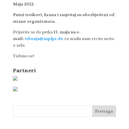
Maja 2022.
Putni troškovi, hrana i smještaj su obezbjeđeni od
strane organizatora.
Prijavite se do petka
13. maja na e-
mail:
trbonja@mpfpr.de
i u mailu nam recite nešto
o sebi.
Vidimo se!
Partneri