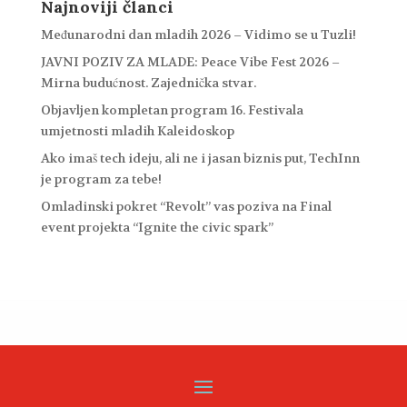
Najnoviji članci
Međunarodni dan mladih 2026 – Vidimo se u Tuzli!
JAVNI POZIV ZA MLADE: Peace Vibe Fest 2026 –
Mirna budućnost. Zajednička stvar.
Objavljen kompletan program 16. Festivala
umjetnosti mladih Kaleidoskop
Ako imaš tech ideju, ali ne i jasan biznis put, TechInn
je program za tebe!
Omladinski pokret “Revolt” vas poziva na Final
event projekta “Ignite the civic spark”