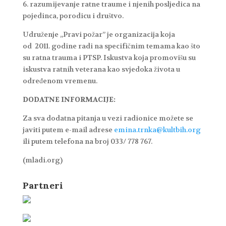
6. razumijevanje ratne traume i njenih posljedica na
pojedinca, porodicu i društvo.
Udruženje „Pravi požar” je organizacija koja
od 2011. godine radi na specifičnim temama kao što
su ratna trauma i PTSP. Iskustva koja promovišu su
iskustva ratnih veterana kao svjedoka života u
određenom vremenu.
DODATNE INFORMACIJE:
Za sva dodatna pitanja u vezi radionice možete se
javiti putem e-mail adrese
emina.trnka@kultbih.org
ili putem telefona na broj 033/ 778 767.
(mladi.org)
Partneri