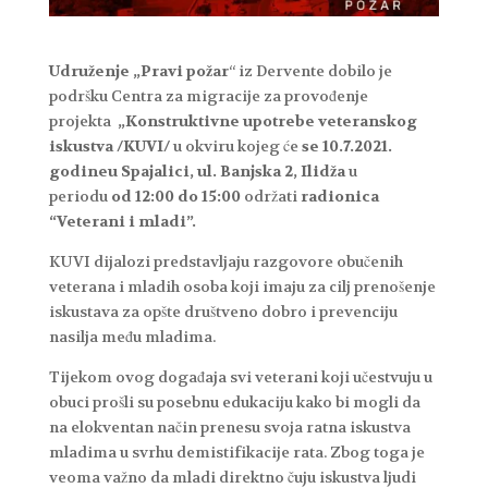
Udruženje „Pravi požar
“ iz Dervente dobilo je
podršku Centra za migracije za provođenje
projekta
„Konstruktivne upotrebe veteranskog
iskustva /KUVI/
u okviru kojeg će
se 10.7.2021.
godine
u Spajalici, ul. Banjska 2, Ilidža
u
periodu
od 12:00 do 15:00
održati
radionica
“Veterani i mladi”.
KUVI dijalozi predstavljaju razgovore obučenih
veterana i mladih osoba koji imaju za cilj prenošenje
iskustava za opšte društveno dobro i prevenciju
nasilja među mladima.
Tijekom ovog događaja svi veterani koji učestvuju u
obuci prošli su posebnu edukaciju kako bi mogli da
na elokventan način prenesu svoja ratna iskustva
mladima u svrhu demistifikacije rata. Zbog toga je
veoma važno da mladi direktno čuju iskustva ljudi