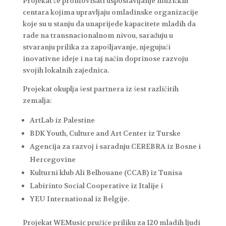
Projekat će promovisati uspostavljanje muzičkih
centara kojima upravljaju omladinske organizacije
koje su u stanju da unaprijede kapacitete mladih da
rade na transnacionalnom nivou, sarađuju u
stvaranju prilika za zapošljavanje, njegujući
inovativne ideje i na taj način doprinose razvoju
svojih lokalnih zajednica.
Projekat okuplja šest partnera iz šest različitih
zemalja:
ArtLab iz Palestine
BDK Youth, Culture and Art Center iz Turske
Agencija za razvoj i saradnju CEREBRA iz Bosne i
Hercegovine
Kulturni klub Ali Belhouane (CCAB) iz Tunisa
Labirinto Social Cooperative iz Italije i
YEU International iz Belgije.
Projekat WEMusic pružiće priliku za 120 mladih ljudi