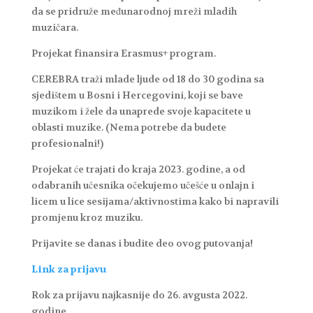
da se pridruže međunarodnoj mreži mladih
muzičara.
Projekat finansira Erasmus+ program.
CEREBRA traži mlade ljude od 18 do 30 godina sa
sjedištem u Bosni i Hercegovini, koji se bave
muzikom i žele da unaprede svoje kapacitete u
oblasti muzike. (Nema potrebe da budete
profesionalni!)
Projekat će trajati do kraja 2023. godine, a od
odabranih učesnika očekujemo učešće u onlajn i
licem u lice sesijama/aktivnostima kako bi napravili
promjenu kroz muziku.
Prijavite se danas i budite deo ovog putovanja!
Link za prijavu
Rok za prijavu najkasnije do 26. avgusta 2022.
godine.