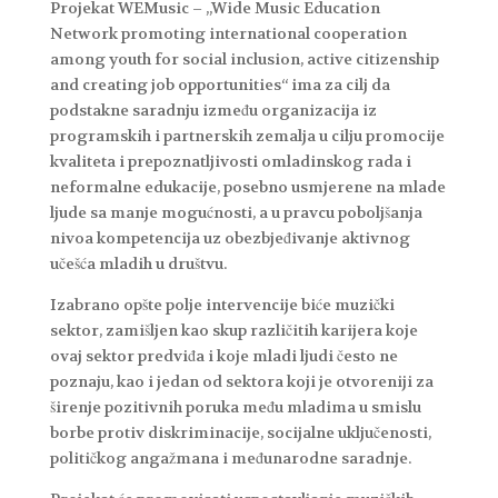
Projekat WEMusic – „Wide Music Education
Network promoting international cooperation
among youth for social inclusion, active citizenship
and creating job opportunities“ ima za cilj da
podstakne saradnju između organizacija iz
programskih i partnerskih zemalja u cilju promocije
kvaliteta i prepoznatljivosti omladinskog rada i
neformalne edukacije, posebno usmjerene na mlade
ljude sa manje mogućnosti, a u pravcu poboljšanja
nivoa kompetencija uz obezbjeđivanje aktivnog
učešća mladih u društvu.
Izabrano opšte polje intervencije biće muzički
sektor, zamišljen kao skup različitih karijera koje
ovaj sektor predviđa i koje mladi ljudi često ne
poznaju, kao i jedan od sektora koji je otvoreniji za
širenje pozitivnih poruka među mladima u smislu
borbe protiv diskriminacije, socijalne uključenosti,
političkog angažmana i međunarodne saradnje.