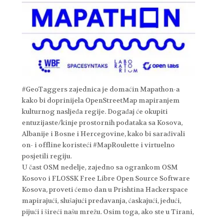
#GeoTaggers zajednica je domaćin Mapathon-a
kako bi doprinijela OpenStreetMap mapiranjem
kulturnog nasljeđa regije. Događaj će okupiti
entuzijaste/kinje prostornih podataka sa Kosova,
Albanije i Bosne i Hercegovine, kako bi sarađivali
on- i offline koristeći #MapRoulette i virtuelno
posjetili regiju.
U čast OSM nedelje, zajedno sa ogrankom OSM
Kosovo i FLOSSK Free Libre Open Source Software
Kosova, proveti ćemo dan u Prishtina Hackerspace
mapirajući, slušajući predavanja, ćaskajući, jedući,
pijući i šireći našu mrežu. Osim toga, ako ste u Tirani,