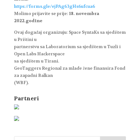
https://forms.gle/ejPAg63gHs6u
fcua6
Molimo prijavite se prije:
18. novembra
2022.godine
Ovaj događaj organizuju: Space SyntaKs sa sjedištem
u Prištini u
partnerstvu sa Laboratorium sa sjedištem u Tuzli i
Open Labs Hackerspace
sa sjedištem u Tirani.
GeoTaggers Regional za mlade žene finansira Fond
za zapadni Balkan
(WBF).
Partneri