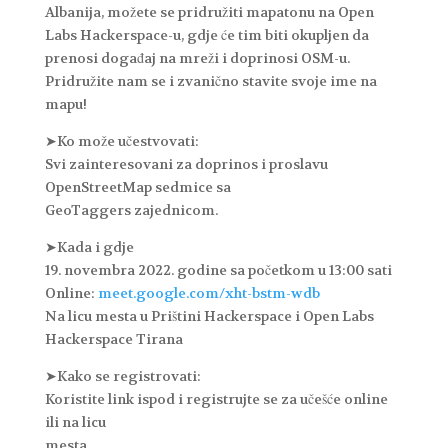
Albanija, možete se pridružiti mapatonu na Open
Labs Hackerspace-u, gdje će tim biti okupljen da
prenosi događaj na mreži i doprinosi OSM-u.
Pridružite nam se i zvanično stavite svoje ime na
mapu!
➤Ko može učestvovati:
Svi zainteresovani za doprinos i proslavu
OpenStreetMap sedmice sa
GeoTaggers zajednicom.
➤Kada i gdje
19. novembra 2022. godine sa početkom u 13:00 sati
Online:
meet.google.com/xht-bstm-wdb
Na licu mesta u Prištini Hackerspace i Open Labs
Hackerspace Tirana
➤Kako se registrovati:
Koristite link ispod i registrujte se za učešće online
ili na licu
mesta.