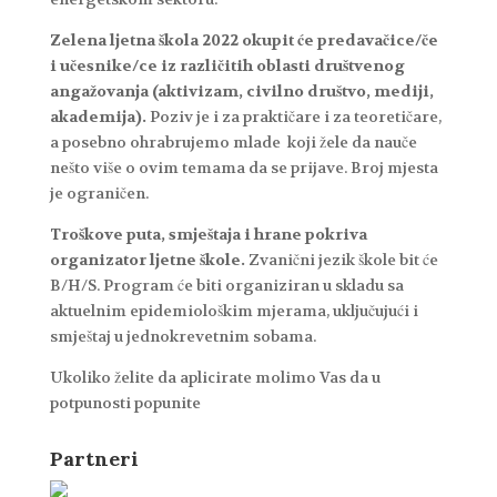
Zelena ljetna škola 2022 okupit će predavačice/če
i učesnike/ce iz različitih oblasti društvenog
angažovanja (aktivizam, civilno društvo, mediji,
akademija).
Poziv je i za praktičare i za teoretičare,
a posebno ohrabrujemo mlade koji žele da nauče
nešto više o ovim temama da se prijave. Broj mjesta
je ograničen.
Troškove puta, smještaja i hrane pokriva
organizator ljetne škole.
Zvanični jezik škole bit će
B/H/S. Program će biti organiziran u skladu sa
aktuelnim epidemiološkim mjerama, uključujući i
smještaj u jednokrevetnim sobama.
Ukoliko želite da aplicirate molimo Vas da u
potpunosti popunite
Partneri