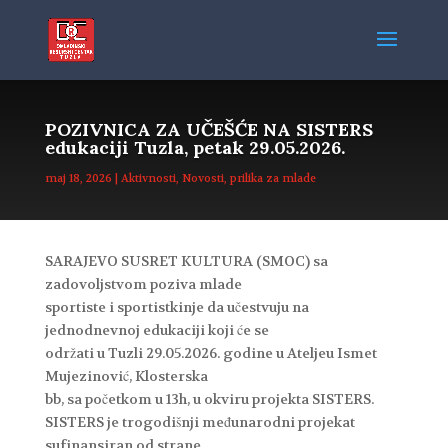
POZIVNICA ZA UČEŠĆE NA SISTERS
edukaciji Tuzla, petak 29.05.2026.
maj 18, 2026
|
Aktivnosti
,
Novosti
,
prilika za mlade
SARAJEVO SUSRET KULTURA (SMOC) sa
zadovoljstvom poziva mlade
sportiste i sportistkinje da učestvuju na
jednodnevnoj edukaciji koji će se
održati u Tuzli 29.05.2026. godine u Ateljeu Ismet
Mujezinović, Klosterska
bb, sa početkom u 13h, u okviru projekta SISTERS.
SISTERS je trogodišnji međunarodni projekat
sufinansiran od strane