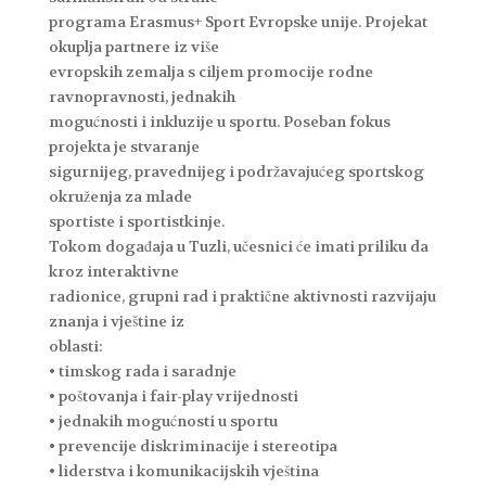
programa Erasmus+ Sport Evropske unije. Projekat
okuplja partnere iz više
evropskih zemalja s ciljem promocije rodne
ravnopravnosti, jednakih
mogućnosti i inkluzije u sportu. Poseban fokus
projekta je stvaranje
sigurnijeg, pravednijeg i podržavajućeg sportskog
okruženja za mlade
sportiste i sportistkinje.
Tokom događaja u Tuzli, učesnici će imati priliku da
kroz interaktivne
radionice, grupni rad i praktične aktivnosti razvijaju
znanja i vještine iz
oblasti:
• timskog rada i saradnje
• poštovanja i fair-play vrijednosti
• jednakih mogućnosti u sportu
• prevencije diskriminacije i stereotipa
• liderstva i komunikacijskih vještina