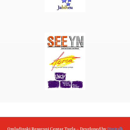
Omladinski Resursni Centar Tuzla – Developed by
Digitalk