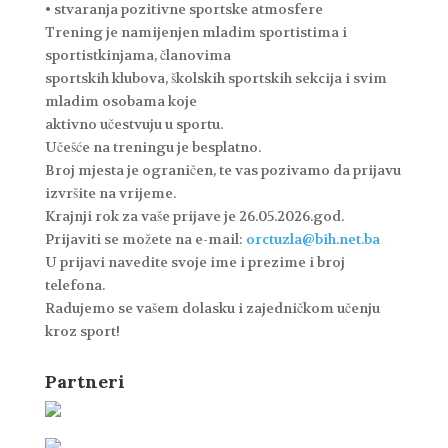
• stvaranja pozitivne sportske atmosfere
Trening je namijenjen mladim sportistima i
sportistkinjama, članovima
sportskih klubova, školskih sportskih sekcija i svim
mladim osobama koje
aktivno učestvuju u sportu.
Učešće na treningu je besplatno.
Broj mjesta je ograničen, te vas pozivamo da prijavu
izvršite na vrijeme.
Krajnji rok za vaše prijave je 26.05.2026.god.
Prijaviti se možete na e-mail:
orctuzla@bih.net.ba
U prijavi navedite svoje ime i prezime i broj
telefona.
Radujemo se vašem dolasku i zajedničkom učenju
kroz sport!
Partneri