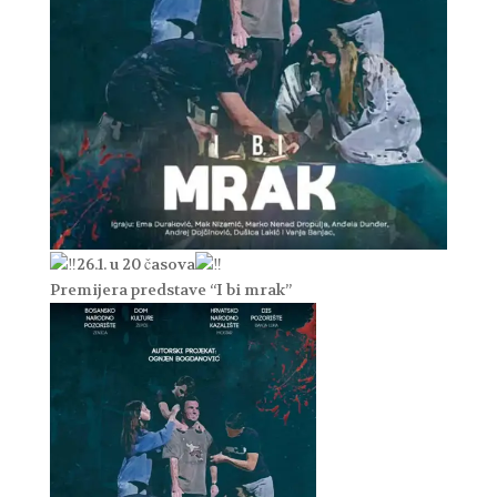
26.1. u 20 časova
Premijera predstave “I bi mrak”