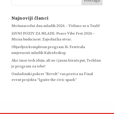
Najnoviji članci
Međunarodni dan mladih 2026 – Vidimo se u Tuzli!
JAVNI POZIV ZA MLADE: Peace Vibe Fest 2026 –
Mirna budućnost. Zajednička stvar.
Objavljen kompletan program 16. Festivala
umjetnosti mladih Kaleidoskop
Ako imaš tech ideju, ali ne i jasan biznis put, TechInn
je program za tebe!
Omladinski pokret “Revolt” vas poziva na Final
event projekta “Ignite the civic spark”