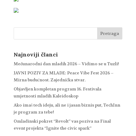
Najnoviji članci
Međunarodni dan mladih 2026 – Vidimo se u Tuzli!
JAVNI POZIV ZA MLADE: Peace Vibe Fest 2026 –
Mirna budućnost. Zajednička stvar.
Objavljen kompletan program 16. Festivala
umjetnosti mladih Kaleidoskop
Ako imaš tech ideju, ali ne i jasan biznis put, TechInn
je program za tebe!
Omladinski pokret “Revolt” vas poziva na Final
event projekta “Ignite the civic spark”