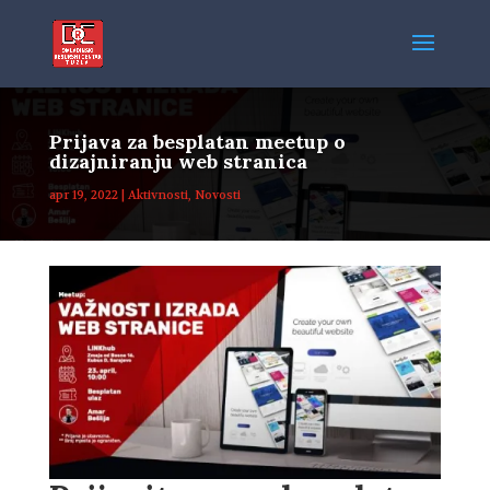
Prijava za besplatan meetup o
dizajniranju web stranica
apr 19, 2022
|
Aktivnosti
,
Novosti