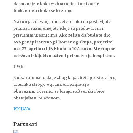
da poznajete kako web stranice i aplikacije
funkcionišu i kako se kreiraju.
Nakon predavanja imaćete priliku da postavljate
pitanja i razmjenjujete ideje sa predavačem i
prisutnim učesnicima.
Ako želite da budete dio
ovog inspirativnog i korisnog skupa, posjetite
nas 23. aprila u LINKhubu u 10 časova. Meetup se
održava isključivo uživo i prisustvo je besplatno.
IPAK!
S obzirom na to da je zbog kapaciteta prostora broj
učesnika strogo ograničen,
prijava je
obavezna.
Učesnici se biraju softverski i biće
obaviješteni telefonom.
PRIJAVA
Partneri