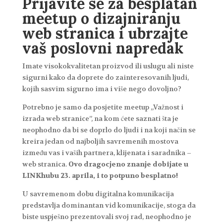
Prijavite se za besplatan
meetup o dizajniranju
web stranica i ubrzajte
vaš poslovni napredak
Imate visokokvalitetan proizvod ili uslugu ali niste
sigurni kako da doprete do zainteresovanih ljudi,
kojih sasvim sigurno ima i više nego dovoljno?
Potrebno je samo da posjetite meetup „Važnost i
izrada web stranice”, na kom ćete saznati šta je
neophodno da bi se doprlo do ljudi i na koji način se
kreira jedan od najboljih savremenih mostova
između vas i vaših partnera, klijenata i saradnika –
web stranica.
Ovo dragocjeno znanje dobijate u
LINKhubu 23. aprila, i to potpuno besplatno!
U savremenom dobu digitalna komunikacija
predstavlja dominantan vid komunikacije, stoga da
biste uspješno prezentovali svoj rad, neophodno je