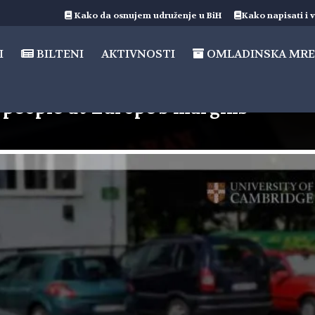
Kako da osnujem udruženje u BiH
Kako napisati i v
I
BILTENI
AKTIVNOSTI
OMLADINSKA MRE
 people at Europe's margins