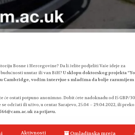
itoriju Bosne i Hercegovine? Da li želite podjeliti Vaše ideje za
je budućnosti unutar ili van BiH?
U sklopu doktorskog projekta “Y
t u Cambridge, vodim intervjue s mladima da bolje razumijem
žete će ostati potpuno anonimno. Dobit ćete nadoknadu od 15 GBP/3
se održati ili uživo, u centar Sarajevo, 25.04 – 29.04.2022, ili preko
k566@cam.ac.uk za prijavu.
Aktivnosti
i
Omladinska mreža