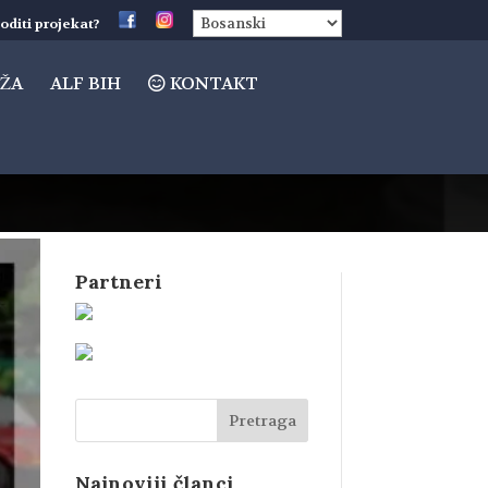
oditi projekat?
ŽA
ALF BIH
KONTAKT
Partneri
Najnoviji članci