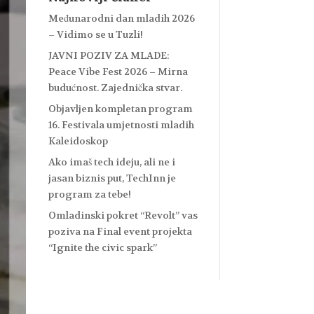
Međunarodni dan mladih 2026
– Vidimo se u Tuzli!
JAVNI POZIV ZA MLADE:
Peace Vibe Fest 2026 – Mirna
budućnost. Zajednička stvar.
Objavljen kompletan program
16. Festivala umjetnosti mladih
Kaleidoskop
Ako imaš tech ideju, ali ne i
jasan biznis put, TechInn je
program za tebe!
Omladinski pokret “Revolt” vas
poziva na Final event projekta
“Ignite the civic spark”