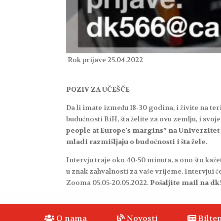
Rok prijave 25.04.2022
POZIV ZA UČEŠČE
Da li imate između 18-30 godina, i živite na ter
budućnosti BiH, šta želite za ovu zemlju, i svo
people at Europe's margins” na Univerzite
mladi razmišljaju o budoćnosti i šta žele.
Intervju traje oko 40-50 minuta, a ono što ka
u znak zahvalnosti za vaše vrijeme. Intervjui će 
Zooma 05.05-20.05.2022.
Pošaljite mail na d
O nama
Novosti
Bilten