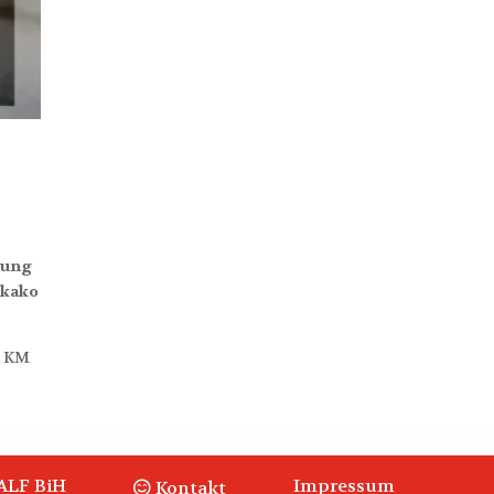
oung
 kako
0 KM
ALF BiH
Impressum
Kontakt