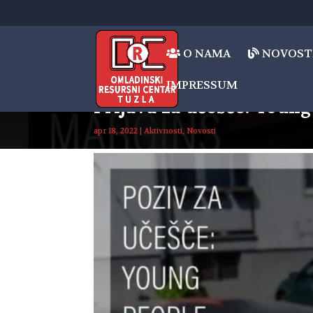
O NAMA
NOVOST
IMPRESSUM
Prijava za učešće: Young
apr 18, 2022
|
Aktivnosti
,
Novosti