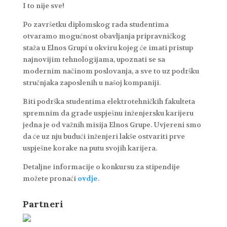
I to nije sve!
Po završetku diplomskog rada studentima
otvaramo mogućnost obavljanja pripravničkog
staža u Elnos Grupi u okviru kojeg će imati pristup
najnovijim tehnologijama, upoznati se sa
modernim načinom poslovanja, a sve to uz podršku
stručnjaka zaposlenih u našoj kompaniji.
Biti podrška studentima elektrotehničkih fakulteta
spremnim da grade uspješnu inženjersku karijeru
jedna je od važnih misija Elnos Grupe. Uvjereni smo
da će uz nju budući inženjeri lakše ostvariti prve
uspješne korake na putu svojih karijera.
Detaljne informacije o konkursu za stipendije
možete pronaći
ovdje
.
Partneri