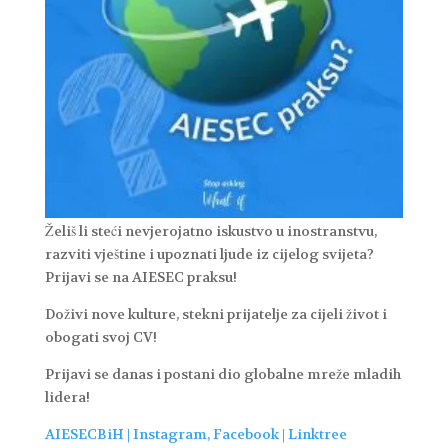
Želiš li steći nevjerojatno iskustvo u inostranstvu,
razviti vještine i upoznati ljude iz cijelog svijeta?
Prijavi se na AIESEC praksu!
Doživi nove kulture, stekni prijatelje za cijeli život i
obogati svoj CV!
Prijavi se danas i postani dio globalne mreže mladih
lidera!
AIESECBiH | Instagram, Facebook | Linktree