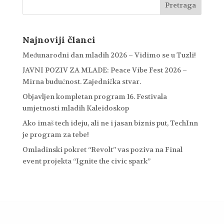
Najnoviji članci
Međunarodni dan mladih 2026 – Vidimo se u Tuzli!
JAVNI POZIV ZA MLADE: Peace Vibe Fest 2026 –
Mirna budućnost. Zajednička stvar.
Objavljen kompletan program 16. Festivala
umjetnosti mladih Kaleidoskop
Ako imaš tech ideju, ali ne i jasan biznis put, TechInn
je program za tebe!
Omladinski pokret “Revolt” vas poziva na Final
event projekta “Ignite the civic spark”