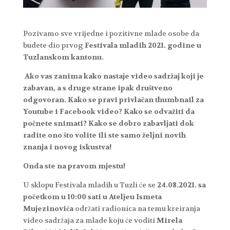
Pozivamo sve vrijedne i pozitivne mlade osobe da
budete dio prvog
Festivala mladih 2021. godine u
Tuzlanskom kantonu.
Ako vas zanima kako nastaje video sadržaj koji je
zabavan, a s druge strane ipak društveno
odgovoran. Kako se pravi privlačan thumbnail za
Youtube i Facebook video? Kako se odvažiti da
počnete snimati? Kako se dobro zabavljati dok
radite ono što volite ili ste samo željni novih
znanja i novog iskustva!
Onda ste na pravom mjestu!
U sklopu Festivala mladih u Tuzli će se
24.08.2021. sa
početkom u 10:00 sati u Ateljeu Ismeta
Mujezinovića
održati radionica na temu kreiranja
video sadržaja za mlade koju će voditi
Mirela