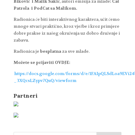
Biković i Malik Sakić
, autori emisija za mlade
: Cat
Patrola i PodCat sa Malikom.
Radionica će biti interaktivnog karaktera, učit ćemo
mnoge stvari praktično, kroz vježbe i kroz primjere
dobre prakse iz našeg okruženja uz dobro druženje i
zabavu.
Radionica je
besplatna
za sve mlade.
Možete se prijaviti OVDJE:
https://docs.google.com/forms/d/e/1FAIpQLSdLoa9EVi24
_3XQcsLZypv7QuQ/viewform
Partneri