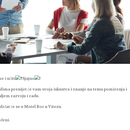
e i učiti
Sjajno
dima prenijet će vam svoja iskustva i znanje na temu pomirenja i
aljem razvoju i radu.
držat će se u Motel Bor u Vitezu.
eđeni.