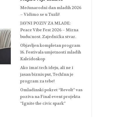
Međunarodni dan mladih 2026
– Vidimo se u Tuzli!
JAVNI POZIV ZA MLADE:
Peace Vibe Fest 2026 – Mirna
budućnost. Zajednička stvar.
Objavljen kompletan program
16. Festivala umjetnosti mladih
Kaleidoskop
Ako imaš tech ideju, ali ne i
jasan biznis put, TechInn je
program za tebe!
Omladinski pokret “Revolt” vas
poziva na Final event projekta
“Ignite the civic spark”