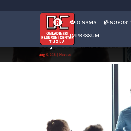
O NAMA
NOVOST
IMPRESSUM
Prijavi se na trodnevni
aug 5, 2021
|
Novosti