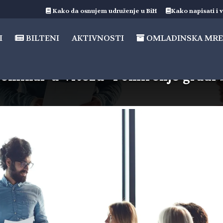
Kako da osnujem udruženje u BiH
Kako napisati i v
I
BILTENI
AKTIVNOSTI
OMLADINSKA MRE
 seminar u Vitezu “Pomirenje gradi