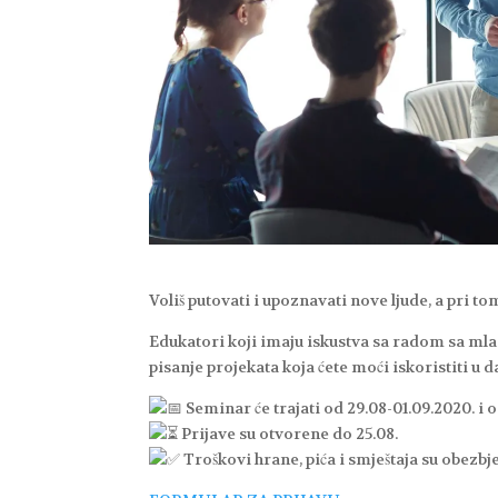
Voliš putovati i upoznavati nove ljude, a pri tom
Edukatori koji imaju iskustva sa radom sa mla
pisanje projekata koja ćete moći iskoristiti u d
Seminar će trajati od 29.08-01.09.2020. i o
Prijave su otvorene do 25.08.
Troškovi hrane, pića i smještaja su obezbj