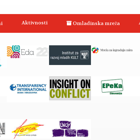
Aktivnosti
i
Omladinska mreža