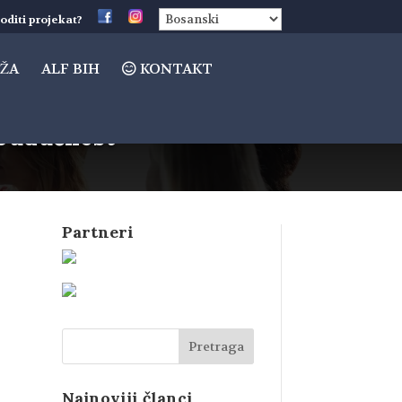
oditi projekat?
ŽA
ALF BIH
KONTAKT
 budućnost”
Partneri
Najnoviji članci