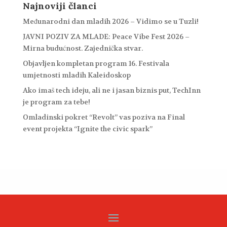
Najnoviji članci
Međunarodni dan mladih 2026 – Vidimo se u Tuzli!
JAVNI POZIV ZA MLADE: Peace Vibe Fest 2026 –
Mirna budućnost. Zajednička stvar.
Objavljen kompletan program 16. Festivala
umjetnosti mladih Kaleidoskop
Ako imaš tech ideju, ali ne i jasan biznis put, TechInn
je program za tebe!
Omladinski pokret “Revolt” vas poziva na Final
event projekta “Ignite the civic spark”