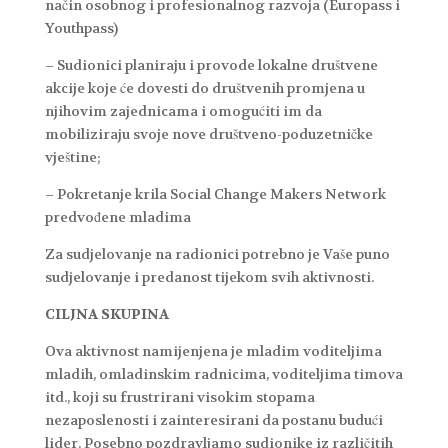
način osobnog i profesionalnog razvoja (Europass i
Youthpass)
– Sudionici planiraju i provode lokalne društvene
akcije koje će dovesti do društvenih promjena u
njihovim zajednicama i omogućiti im da
mobiliziraju svoje nove društveno-poduzetničke
vještine;
– Pokretanje krila Social Change Makers Network
predvođene mladima
Za sudjelovanje na radionici potrebno je Vaše puno
sudjelovanje i predanost tijekom svih aktivnosti.
CILJNA SKUPINA
Ova aktivnost namijenjena je mladim voditeljima
mladih, omladinskim radnicima, voditeljima timova
itd., koji su frustrirani visokim stopama
nezaposlenosti i zainteresirani da postanu budući
lider. Posebno pozdravljamo sudionike iz različitih