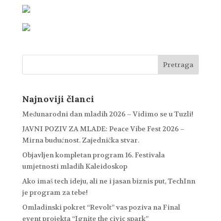
Najnoviji članci
Međunarodni dan mladih 2026 – Vidimo se u Tuzli!
JAVNI POZIV ZA MLADE: Peace Vibe Fest 2026 –
Mirna budućnost. Zajednička stvar.
Objavljen kompletan program 16. Festivala
umjetnosti mladih Kaleidoskop
Ako imaš tech ideju, ali ne i jasan biznis put, TechInn
je program za tebe!
Omladinski pokret “Revolt” vas poziva na Final
event projekta “Ignite the civic spark”