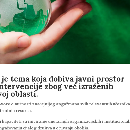
 je tema koja dobiva javni prostor
ntervencije zbog već izraženih
oj oblasti.
ovore o nužnosti značajnijeg angažmana svih relevantnih učesnika
rirodnih resursa.
ti kapaciteti za iniciranje unutarnjih organizacijskih i instituciona
ngažovanju cijelog društva u očuvanju okoliša.