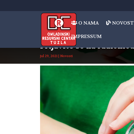
O NAMA
NOVOST
IMPRESSUM
Prijavite se na radionic
jul 29, 2021
|
Novosti