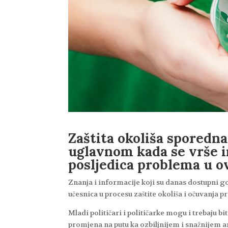
Zaštita okoliša sporedna
uglavnom kada se vrše i
posljedica problema u ov
Znanja i informacije koji su danas dostupni g
učesnica u procesu zaštite okoliša i očuvanja p
Mladi političari i političarke mogu i trebaju bi
promjena na putu ka ozbiljnijem i snažnijem a