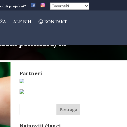
oditi projekat?
ŽA
ALF BIH
KONTAKT
ladih političara/ki”
Partneri
Najnoviji članci