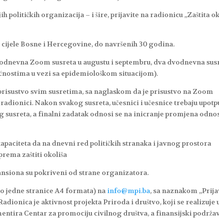
h političkih organizacija – i šire, prijavite na radionicu „Zaštita o
iz cijele Bosne i Hercegovine, do navršenih 30 godina.
ednodnevna Zoom susreta u augustu i septembru, dva dvodnevna sus
ćnostima u vezi sa epidemiološkom situacijom).
 prisustvo svim susretima, sa naglaskom da je prisustvo na Zoom
radionici. Nakon svakog susreta, učesnici i učesnice trebaju upotp
susreta, a finalni zadatak odnosi se na inicranje promjena odno
apaciteta da na dnevni red političkih stranaka i javnog prostora
rema zaštiti okoliša
ansiona su pokriveni od strane organizatora.
do jedne stranice A4 formata) na
info@mpi.ba
, sa naznakom „Prija
Radionica je aktivnost projekta Priroda i društvo, koji se realizuje 
mentira Centar za promociju civilnog društva, a finansijski podrža