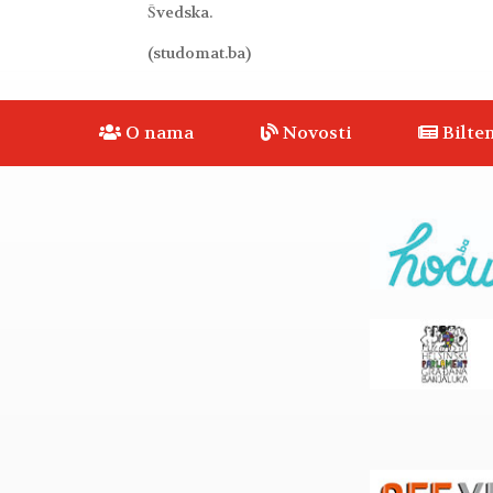
Švedska.
(studomat.ba)
O nama
Novosti
Bilten