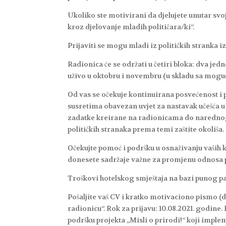
Ukoliko ste motivirani da djelujete unutar svoji
kroz djelovanje mladih političara/ki“.
Prijaviti se mogu mladi iz političkih stranka 
Radionica će se održati u četiri bloka: dva j
uživo u oktobru i novembru (u skladu sa mogu
Od vas se očekuje kontinuirana posvećenost i
susretima obavezan uvjet za nastavak učešća u 
zadatke kreirane na radionicama do narednog 
političkih stranaka prema temi zaštite okoliša.
Očekujte pomoć i podršku u osnaživanju vaših k
donesete sadržaje važne za promjenu odnosa p
Troškovi hotelskog smještaja na bazi punog p
Pošaljite vaš CV i kratko motivaciono pismo (
radionicu“. Rok za prijavu: 10.08.2021. godine. 
podršku projekta „Misli o prirodi!“ koji imple