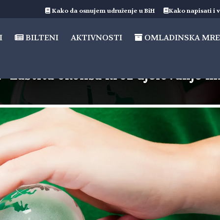
Kako da osnujem udruženje u BiH
Kako napisati i v
I
BILTENI
AKTIVNOSTI
OMLADINSKA MRE
u “Zaštita okoliša kroz djelovanje m