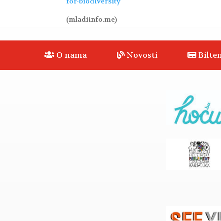
for-biodiversity
(mladiinfo.me)
O nama
Novosti
Bilten