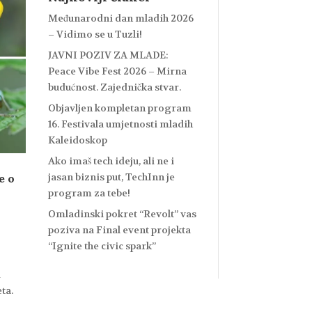
Međunarodni dan mladih 2026
– Vidimo se u Tuzli!
JAVNI POZIV ZA MLADE:
Peace Vibe Fest 2026 – Mirna
budućnost. Zajednička stvar.
Objavljen kompletan program
16. Festivala umjetnosti mladih
Kaleidoskop
Ako imaš tech ideju, ali ne i
jasan biznis put, TechInn je
e o
program za tebe!
Omladinski pokret “Revolt” vas
poziva na Final event projekta
“Ignite the civic spark”
d
ta.