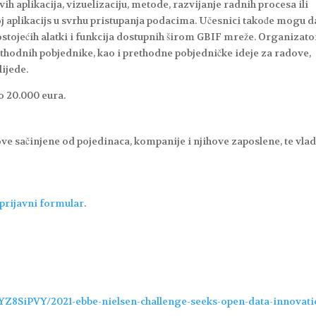
h aplikacija, vizuelizaciju, metode, razvijanje radnih procesa ili
voj aplikacijs u svrhu pristupanja podacima. Učesnici takođe mogu d
tojećih alatki i funkcija dostupnih širom GBIF mreže. Organizato
thodnih pobjednike, kao i prethodne pobjedničke ideje za radove,
lijede.
o 20.000 eura.
ve sačinjene od pojedinaca, kompanije i njihove zaposlene, te vla
prijavni formular
.
Z8SiPVY/2021-ebbe-nielsen-challenge-seeks-open-data-innovati