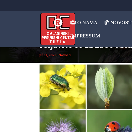
O NAMA
NOVOST
IMPRESSUM
Prijavite se za Ebbe Nie
jul 13, 2021
|
Novosti