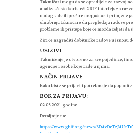
Takmičari mogu da se opredijele za razvoj novi
analiza, često koristeći GBIF interfejs za raz
nadograde ili prošire mogućnosti primjene pos
ohrabruju takmičare da pregledaju radove pre
probleme ili pristupe koje će možda željeti da s
Žiri će nagraditi dobitničke radove u iznosu d
USLOVI
Takmičenje je otvoreno za sve pojedince, timo
agencije i osobe koje rade u njima.
NAČIN PRIJAVE
Kako biste se prijavili potrebno je da popunite
ROK ZA PRIJAVU:
02.08.2021. godine
Detaljnije na:
https://www.gbif.org/news/3D4vDeTzJ4UrTuY