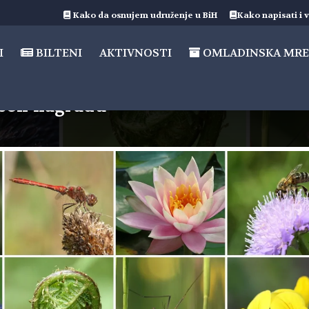
Kako da osnujem udruženje u BiH
Kako napisati i v
I
BILTENI
AKTIVNOSTI
OMLADINSKA MRE
lsen nagradu