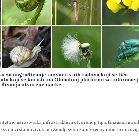
su za nagrađivanje inovantivnih radova koji se tiču
ata koji se koriste na Globalnoj platformi za informacij
jeđivanja otvorene nauke.
tetu je istraživačka infrastruktura otvorenog tipa, finansirana o
 o svim vrstama života na Zemlji svim zainteresovanim širom svije