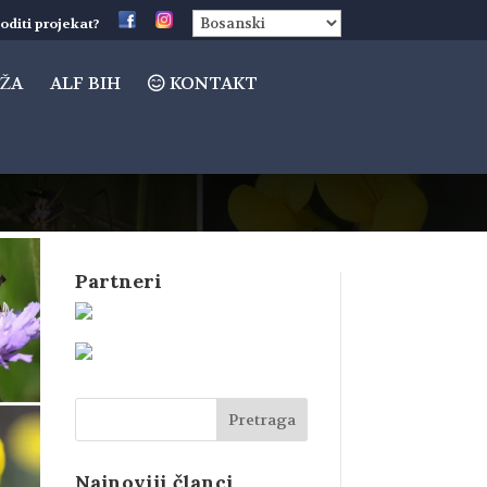
oditi projekat?
ŽA
ALF BIH
KONTAKT
Partneri
Najnoviji članci