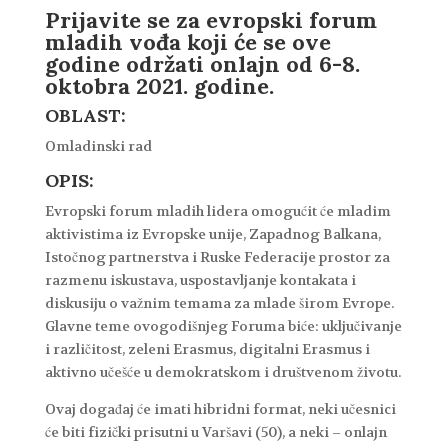
Prijavite se za evropski forum
mladih vođa koji će se ove
godine održati onlajn od 6-8.
oktobra 2021. godine.
OBLAST:
Omladinski rad
OPIS
:
Evropski forum mladih lidera omogućit će mladim
aktivistima iz Evropske unije, Zapadnog Balkana,
Istočnog partnerstva i Ruske Federacije prostor za
razmenu iskustava, uspostavljanje kontakata i
diskusiju o važnim temama za mlade širom Evrope.
Glavne teme ovogodišnjeg Foruma biće: uključivanje
i različitost, zeleni Erasmus, digitalni Erasmus i
aktivno učešće u demokratskom i društvenom životu.
Ovaj događaj će imati hibridni format, neki učesnici
će biti fizički prisutni u Varšavi (50), a neki – onlajn