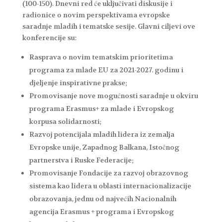
(100-150). Dnevni red će uključivati diskusije i
radionice o novim perspektivama evropske
saradnje mladih i tematske sesije. Glavni ciljevi ove
konferencije su:
Rasprava o novim tematskim prioritetima
programa za mlade EU za 2021-2027. godinu i
djeljenje inspirativne prakse;
Promovisanje nove mogućnosti saradnje u okviru
programa Erasmus+ za mlade i Evropskog
korpusa solidarnosti;
Razvoj potencijala mladih lidera iz zemalja
Evropske unije, Zapadnog Balkana, Istočnog
partnerstva i Ruske Federacije;
Promovisanje Fondacije za razvoj obrazovnog
sistema kao lidera u oblasti internacionalizacije
obrazovanja, jednu od najvećih Nacionalnih
agencija Erasmus + programa i Evropskog