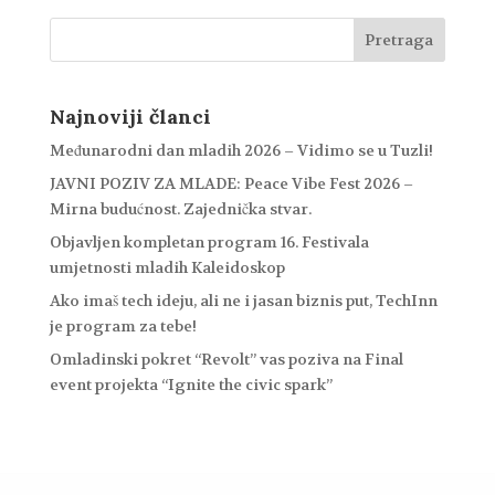
Najnoviji članci
Međunarodni dan mladih 2026 – Vidimo se u Tuzli!
JAVNI POZIV ZA MLADE: Peace Vibe Fest 2026 –
Mirna budućnost. Zajednička stvar.
Objavljen kompletan program 16. Festivala
umjetnosti mladih Kaleidoskop
Ako imaš tech ideju, ali ne i jasan biznis put, TechInn
je program za tebe!
Omladinski pokret “Revolt” vas poziva na Final
event projekta “Ignite the civic spark”