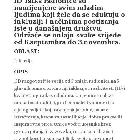
ID Talks radionice su
namijenjene svim mladim
ljudima koji žele da se edukuju o
inkluziji i načinima postizanja
iste u današnjem društvu.
Održaće se onlajn svake srijede
od 8.septembra do 3.novembra.
OBLAST:
Inkluzija
OPIS
„ID razgovori“ je serija od 5 onlajn radionica na 5
glavnih tema u promociji inkluzije i različitosti (ID) i
kvalitetnog rada s mladima. U njemu se nalaze
omladinski radnici, profesionalci i volonteri iz
cijelog svijeta koji razmjenjuju uvide, nalaze
istraživanja, hranu za razmišljanje, dobre prakse ili
inspirativne priče. Oni će voditi učesnike kroz
goruća pitanja i izazove koji utiču na inkluziju i
raznolikost i inspirisati ih da svoje programe i