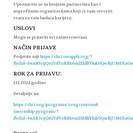
Upoznaćete se sa brojnim partnerima kao i
neprofitnim organizacijama koji će vam otvoriti
vrata za vašu buduću karijeru.
USLOVI
Mogu se prijaviti svi zainteresovani.
NAČIN PRIJAVE
Posjetite sajt
https://chci.smapply.org/?
fbclid=IwAR3rijQtGVdVoRRb6mlXldltYluk0QwRjUM6Xa
ROK ZA PRIJAVU:
1.12.2022 godine
Detaljnije na:
https://chci.org/programs/congressional-
internship-program/?
fbclid=IwAR3rijQtGVdVoRRb6mlXldltYluk0QwRjUM6Xa