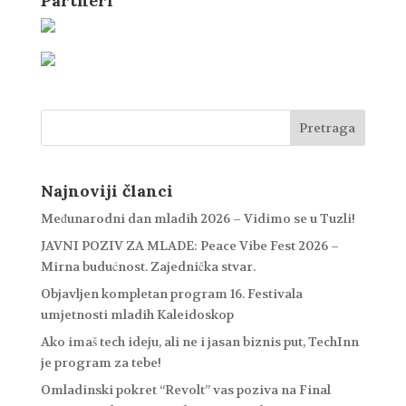
Partneri
Najnoviji članci
Međunarodni dan mladih 2026 – Vidimo se u Tuzli!
JAVNI POZIV ZA MLADE: Peace Vibe Fest 2026 –
Mirna budućnost. Zajednička stvar.
Objavljen kompletan program 16. Festivala
umjetnosti mladih Kaleidoskop
Ako imaš tech ideju, ali ne i jasan biznis put, TechInn
je program za tebe!
Omladinski pokret “Revolt” vas poziva na Final