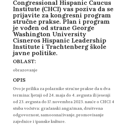
Congressional Hispanic Caucus
Institute (CHCI) vas poziva da se
prijavite za kongresni program
stručne prakse. Plan i program
je vođen od strane George
Washington University
Cisneros Hispanic Leadership
Institute i Trachtenberg škole
javne politike
.
OBLAST:
obrazovanje
OPIS
Ovo je prilika za polaznike stručne prakse da u dva
termina: ljetnji od 24. maja do 4. avgusta ili jesenji
od 23. avgusta do 17. novembra 2023. nauče o CHCI 4
stuba vođstva: građanski angažman, društvena
odgovornost, samoosnaživanje, promovisanje
zajednice i španske kulture.