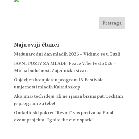
Najnoviji članci
Međunarodni dan mladih 2026 – Vidimo se u Tuzli!
JAVNI POZIV ZA MLADE: Peace Vibe Fest 2026 –
Mirna budućnost. Zajednička stvar.
Objavljen kompletan program 16. Festivala
umjetnosti mladih Kaleidoskop
Ako imaš tech ideju, ali ne i jasan biznis put, TechInn
je program za tebe!
Omladinski pokret “Revolt” vas poziva na Final
event projekta “Ignite the civic spark”