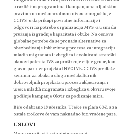
u različitim programima i kampanjama o ljudskim
pravima na međunarodnom nivou omogućilo je
CCIVS -u da prikupi povratne informacije i
odgovori na potrebe organizacija MVS -a u smislu
pružanja izgradnje kapaciteta i obuke. Na osnovu
globalne potrebe da se pronađu alternative za
obezbeđivanje inkluzivnog procesa za integraciju
mladih migranata i izbeglica i evoluirani strateški
planovi pokreta IVS za proširenje ciljne grupe, kao
glavni partner projekta INVOLVE, CCIVS predlaže
seminar za obuku o ulogu međukulturnih
dobrovoljnih projekata u procesu uključivanja i
učešća mladih migranata i izbeglica u okviru svoje
godišnje kampanje Okvir za podizanje mira.
Biće odabrano 18 učesnika. Učešće se plaća 60€, a za
ostale troškove će vam naknadno biti vraćene pare.
USLOVI
Mogu se prijaviti svi zainteresovani.