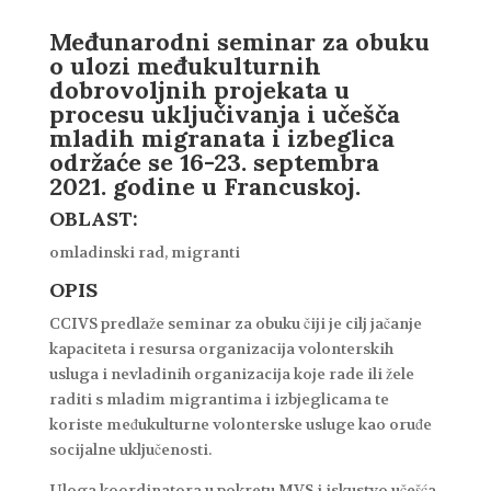
Međunarodni seminar za obuku
o ulozi međukulturnih
dobrovoljnih projekata u
procesu uključivanja i učešča
mladih migranata i izbeglica
održaće se 16-23. septembra
2021. godine u Francuskoj.
OBLAST:
omladinski rad, migranti
OPIS
CCIVS predlaže seminar za obuku čiji je cilj jačanje
kapaciteta i resursa organizacija volonterskih
usluga i nevladinih organizacija koje rade ili žele
raditi s mladim migrantima i izbjeglicama te
koriste međukulturne volonterske usluge kao oruđe
socijalne uključenosti.
Uloga koordinatora u pokretu MVS i iskustvo učešća