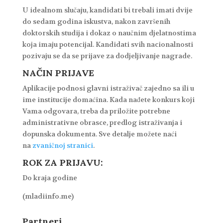
U idealnom slučaju, kandidati bi trebali imati dvije
do sedam godina iskustva, nakon završenih
doktorskih studija i dokaz o naučnim djelatnostima
koja imaju potencijal. Kandidati svih nacionalnosti
pozivaju se da se prijave za dodjeljivanje nagrade.
NAČIN PRIJAVE
Aplikacije podnosi glavni istraživač zajedno sa ili u
ime institucije domaćina. Kada nađete konkurs koji
Vama odgovara, treba da priložite potrebne
administrativne obrasce, predlog istraživanja i
dopunska dokumenta. Sve detalje možete naći
na
zvaničnoj stranici
.
ROK ZA PRIJAVU:
Do kraja godine
(mladiinfo.me)
Partneri