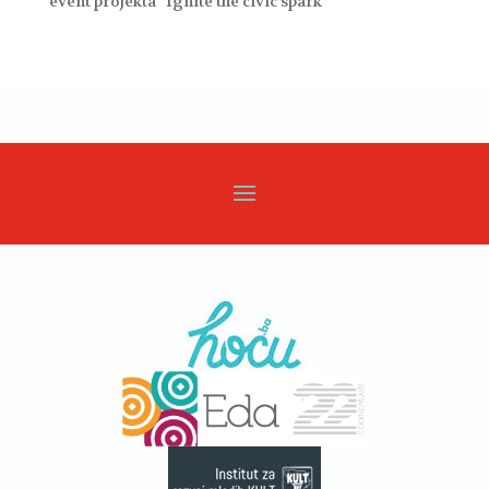
event projekta “Ignite the civic spark”