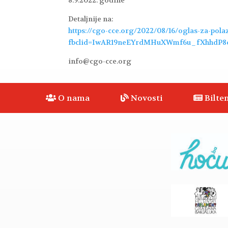
8.9.2022. godine
Detaljnije na:
https://cgo-cce.org/2022/08/16/oglas-za-pola
fbclid=IwAR19neEYrdMHuXWmf6u_fXhhdP
info@cgo-cce.org
O nama
Novosti
Bilten