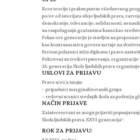
Kroz teoriju i praksu putem višednevnog progra
počev od istorijata ideje ljudskih prava, razvoj
demokratije, tolerancije, solidarnosti, nena
na raspolaganju građanima/kama kao sredstva z
Fokus ove generacije je stavljen na prepoznava
kao kontranarativa govoru mržnje na društv
Svršeni polaznici stiču diplomu i pravo nastavk
Pokriveni su troškovi putovanja, organizacije 
26. generacija Škole ljudskih prava organizuj
USLOVI ZA PRIJAVU
Pravo učešća imaju:
– pripadnici marginalizovanih grupa
– redovni učenici srednjih škola sa područja 
NAČIN PRIJAVE
Zainteresovani se mogu prijaviti popunjavan
Školu ljudskih prava, XXVI generacija“.
ROK ZA PRIJAVU: