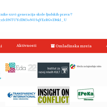
znike-xxvi-generacija-skole-ljudskih-prava/?
8czJcDNTUYcIlM3oNO3qYEzRGvZ8tkI_U
Aktivnosti
i
Omladinska mreža