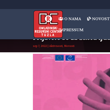
O NAMA
NOVOST
IMPRESSUM
Prijavite se za Školu lj
sep 7, 2022
|
Aktivnosti
,
Novosti