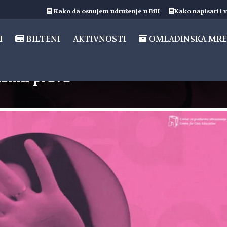
Kako da osnujem udruženje u BiH
Kako napisati i v
I
BILTENI
AKTIVNOSTI
OMLADINSKA MRE
udskih prava