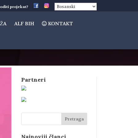
oditi projekat?
ŽA
ALF BIH
KONTAKT
Partneri
Najnoviji članci