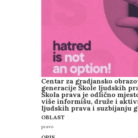
Centar za gradjansko obrazo
generacije Škole ljudskih prav
Škola prava je odlično mjesto
više informišu, druže i akti
ljudskih prava i suzbijanju 
OBLAST
pravo
OPIS