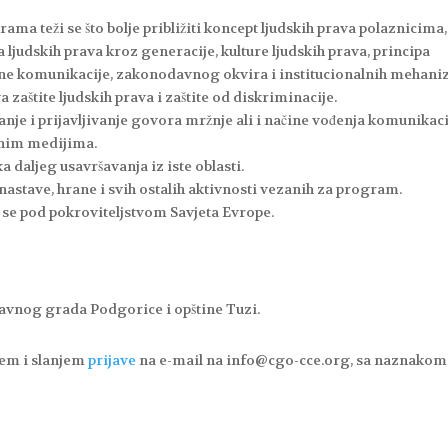
ma teži se što bolje približiti koncept ljudskih prava polaznicima,
a ljudskih prava kroz generacije, kulture ljudskih prava, principa
silne komunikacije, zakonodavnog okvira i institucionalnih mehan
aštite ljudskih prava i zaštite od diskriminacije.
nje i prijavljivanje govora mržnje ali i načine vođenja komunikaci
enim medijima.
a daljeg usavršavanja iz iste oblasti.
nastave, hrane i svih ostalih aktivnosti vezanih za program.
e se pod pokroviteljstvom Savjeta Evrope.
glavnog grada Podgorice i opštine Tuzi.
jem i slanjem
prijave
na e-mail na info@cgo-cce.org, sa naznakom