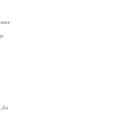
izama
je
 „Za