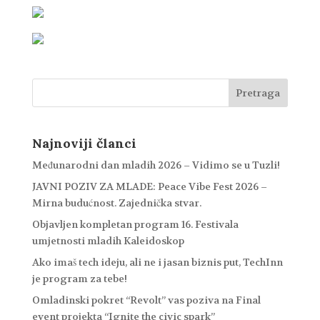
Najnoviji članci
Međunarodni dan mladih 2026 – Vidimo se u Tuzli!
JAVNI POZIV ZA MLADE: Peace Vibe Fest 2026 –
Mirna budućnost. Zajednička stvar.
Objavljen kompletan program 16. Festivala
umjetnosti mladih Kaleidoskop
Ako imaš tech ideju, ali ne i jasan biznis put, TechInn
je program za tebe!
Omladinski pokret “Revolt” vas poziva na Final
event projekta “Ignite the civic spark”