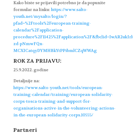
Kako biste se prijavili potrebno je da popunite
formular na linku:
https://www.salto-
youth.net/mysalto/login/?
pfad=%2Ftools%2Feuropean-training-
calendar%2Fapplication-
procedure%2F11425%2Fapplication%2F&fbclid=IwAR2ukI
zd-pNmwFQn-
MCXICatqyDYMHBkYtPPibmlCZqWWAg
ROK ZA PRIJAVU:
25.9.2022. godine
Detaljnije na:
https://www.salto-youth.net/tools/european-
training-calendar/training/european-solidarity-
corps-tosca-training-and-support-for-
organisations-active-in-the-volunteering-actions-
in-the-european-solidarity-corps.10555/
Partneri