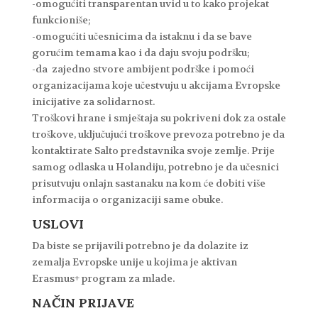
-omogućiti transparentan uvid u to kako projekat
funkcioniše;
-omogućiti učesnicima da istaknu i da se bave
gorućim temama kao i da daju svoju podršku;
-da zajedno stvore ambijent podrške i pomoći
organizacijama koje učestvuju u akcijama Evropske
inicijative za solidarnost.
Troškovi hrane i smještaja su pokriveni dok za ostale
troškove, uključujući troškove prevoza potrebno je da
kontaktirate Salto predstavnika svoje zemlje. Prije
samog odlaska u Holandiju, potrebno je da učesnici
prisutvuju onlajn sastanaku na kom će dobiti više
informacija o organizaciji same obuke.
USLOVI
Da biste se prijavili potrebno je da dolazite iz
zemalja Evropske unije u kojima je aktivan
Erasmus+ program za mlade.
NAČIN PRIJAVE