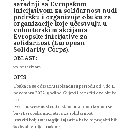
saradnji sa Evropskom
inicijativom za solidarnost nudi
podršku i organizuje obuku za
organizacije koje učestvuju u
volonterskim akcijama
Evropske inicijative za
solidarnost (European
Solidarity Corps).
OBLAST:
volonterizam
OPIS
Obuka će se održati u Holandiji u periodu od 7. do 11.
novembra 2022. godine. Ciljevi i benefiti ove obuke
su:
-veća posvećenost suštinskim pitanjima kojima se
bavi Evropska inicijativa za solidarnost;
-razviti bolju strategiju i vještine kako bi projekti bili
što kvalitetnije urađeni;