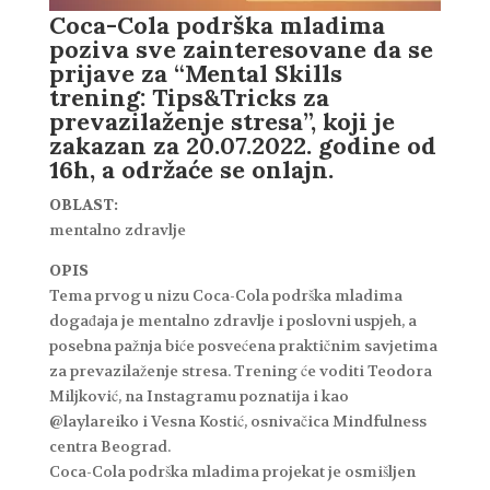
Coca-Cola podrška mladima
poziva sve zainteresovane da se
prijave za “Mental Skills
trening: Tips&Tricks za
prevazilaženje stresa”, koji je
zakazan za 20.07.2022. godine od
16h, a održaće se onlajn.
OBLAST:
mentalno zdravlje
OPIS
Tema prvog u nizu Coca-Cola podrška mladima
događaja je mentalno zdravlje i poslovni uspjeh, a
posebna pažnja biće posvećena praktičnim savjetima
za prevazilaženje stresa. Trening će voditi Teodora
Miljković, na Instagramu poznatija i kao
@laylareiko i Vesna Kostić, osnivačica Mindfulness
centra Beograd.
Coca-Cola podrška mladima projekat je osmišljen