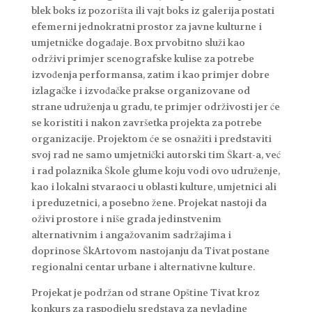
blek boks iz pozorišta ili vajt boks iz galerija postati
efemerni jednokratni prostor za javne kulturne i
umjetničke događaje. Box prvobitno služi kao
održivi primjer scenografske kulise za potrebe
izvođenja performansa, zatim i kao primjer dobre
izlagačke i izvođačke prakse organizovane od
strane udruženja u gradu, te primjer održivosti jer će
se koristiti i nakon završetka projekta za potrebe
organizacije. Projektom će se osnažiti i predstaviti
svoj rad ne samo umjetnički autorski tim Škart-a, već
i rad polaznika Škole glume koju vodi ovo udruženje,
kao i lokalni stvaraoci u oblasti kulture, umjetnici ali
i preduzetnici, a posebno žene. Projekat nastoji da
oživi prostore i niše grada jedinstvenim
alternativnim i angažovanim sadržajima i
doprinose ŠkArtovom nastojanju da Tivat postane
regionalni centar urbane i alternativne kulture.
Projekat je podržan od strane Opštine Tivat kroz
konkurs za raspodjelu sredstava za nevladine