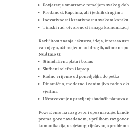
Povjerenje smatramo temeljem svakog do
Predanost. Kupcima, ali i jednih drugima
Inovativnost i kreativnost u svakom koraku
Timski rad, otvorenost i snaga komunikaci
Različitost znanja, iskustva, ideja, interesa 
van njega, učimo jedni od drugih, učimo na po
Nudimo ti:
Stimulativnu platu i bonus
Službeni telefon i laptop
Radno vrijeme od ponedjeljka do petka
Dinamično, moderno i zanimljivo radno okru
vještina
Učestvovanje u pravljenju budućih planova 
Pozvaćemo na razgovor i upoznavanje, kandidat
prema gore navedenom, a prilikom razgovora 
komunikacija, uspješnog riješavanja problema 