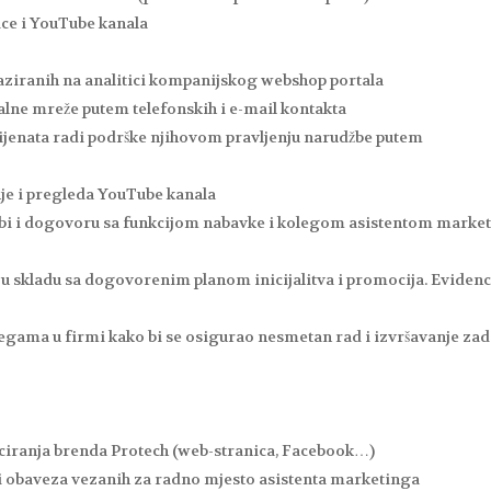
ice i YouTube kanala
aziranih na analitici kompanijskog webshop portala
alne mreže putem telefonskih i e-mail kontakta
lijenata radi podrške njihovom pravljenju narudžbe putem
nje i pregleda YouTube kanala
bi i dogovoru sa funkcijom nabavke i kolegom asistentom marke
u skladu sa dogovorenim planom inicijalitva i promocija. Evidenc
egama u firmi kako bi se osigurao nesmetan rad i izvršavanje za
ciranja brenda Protech (web-stranica, Facebook…)
i obaveza vezanih za radno mjesto asistenta marketinga