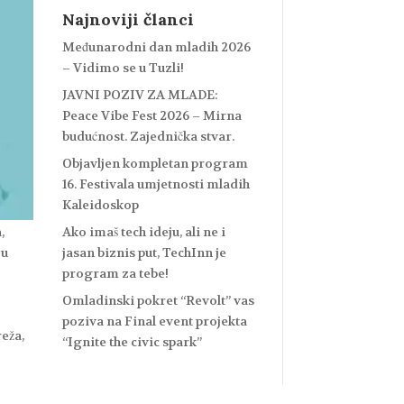
Najnoviji članci
Međunarodni dan mladih 2026
– Vidimo se u Tuzli!
JAVNI POZIV ZA MLADE:
Peace Vibe Fest 2026 – Mirna
budućnost. Zajednička stvar.
Objavljen kompletan program
16. Festivala umjetnosti mladih
Kaleidoskop
Ako imaš tech ideju, ali ne i
,
jasan biznis put, TechInn je
 u
program za tebe!
Omladinski pokret “Revolt” vas
poziva na Final event projekta
eža,
“Ignite the civic spark”