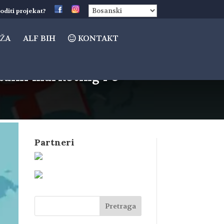
oditi projekat?
ŽA
ALF BIH
KONTAKT
talni marketing i e-
Partneri