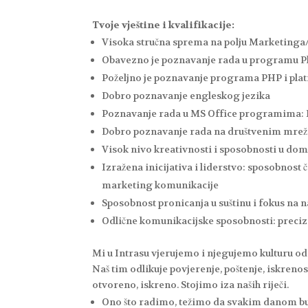
Tvoje vještine i kvalifikacije:
Visoka stručna sprema na polju Marketin
Obavezno je poznavanje rada u programu 
Poželjno je poznavanje programa PHP i pl
Dobro poznavanje engleskog jezika
Poznavanje rada u MS Office programima: 
Dobro poznavanje rada na društvenim mre
Visok nivo kreativnosti i sposobnosti u dom
Izražena inicijativa i liderstvo: sposobnost
marketing komunikacije
Sposobnost pronicanja u suštinu i fokus na na
Odlične komunikacijske sposobnosti: preciz
Mi u Intrasu vjerujemo i njegujemo kulturu 
Naš tim odlikuje povjerenje, poštenje, iskrenos
otvoreno, iskreno. Stojimo iza naših riječi.
Ono što radimo, težimo da svakim danom bu