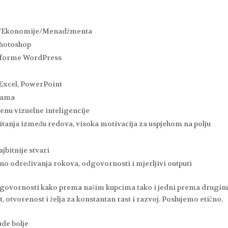
ga/Ekonomije/Menadžmenta
Photoshop
atforme WordPress
Excel, PowerPoint
žama
enu vizuelne inteligencije
 čitanja između redova, visoka motivacija za uspjehom na polju
jbitnije stvari
no određivanja rokova, odgovornosti i mjerljivi outputi
odgovornosti kako prema našim kupcima tako i jedni prema drugim
t, otvorenost i želja za konstantan rast i razvoj. Poslujemo etično,
de bolje