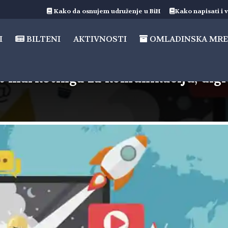
Kako da osnujem udruženje u BiH
Kako napisati i v
I
BILTENI
AKTIVNOSTI
OMLADINSKA MRE
nt marketinga za komunikaciju, digi