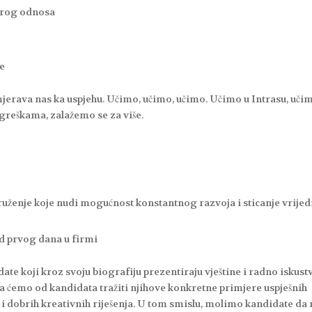
brog odnosa
je
usmjerava nas ka uspjehu. Učimo, učimo, učimo. Učimo u Intrasu, uči
greškama, zalažemo se za više.
ženje koje nudi mogućnost konstantnog razvoja i sticanje vrijed
od prvog dana u firmi
e koji kroz svoju biografiju prezentiraju vještine i radno iskust
ćemo od kandidata tražiti njihove konkretne primjere uspješnih
i dobrih kreativnih riješenja. U tom smislu, molimo kandidate da 