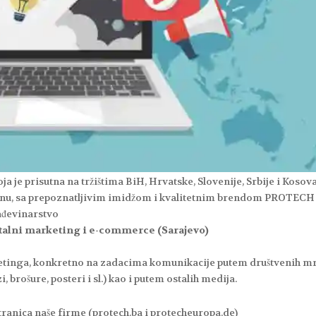
oja je prisutna na tržištima BiH, Hrvatske, Slovenije, Srbije i Kosova
gionu, sa prepoznatljivim imidžom i kvalitetnim brendom PROTECH
rađevinarstvo
italni marketing i e-commerce (Sarajevo)
ketinga, konkretno na zadacima komunikacije putem društvenih mr
 brošure, posteri i sl.) kao i putem ostalih medija.
tranica naše firme (protech.ba i protecheuropa.de)