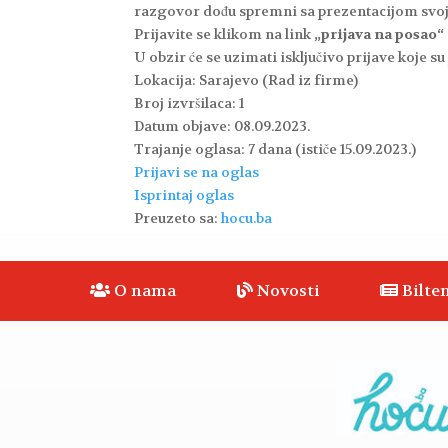
razgovor dođu spremni sa prezentacijom svoj
Prijavite se klikom na link
„prijava na posao“
U obzir će se uzimati isključivo prijave koje 
Lokacija:
Sarajevo (Rad iz firme)
Broj izvršilaca:
1
Datum objave:
08.09.2023.
Trajanje oglasa:
7 dana (ističe 15.09.2023.)
Prijavi se na oglas
Isprintaj oglas
Preuzeto sa:
hocu.ba
O nama
Novosti
Bilten