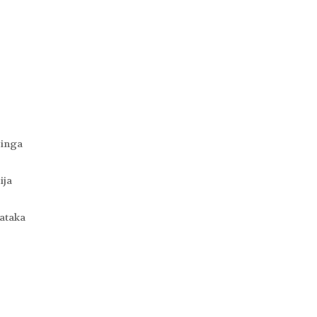
tinga
ija
dataka