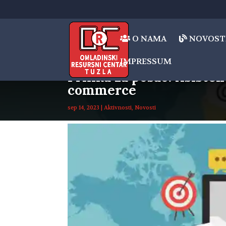
O NAMA
NOVOST
IMPRESSUM
Prilika za posao: Asiste
commerce
sep 14, 2023
|
Aktivnosti
,
Novosti