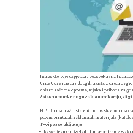
Intras d.o.o. je uspješna i perspektivna firma k
Crne Gore i na niz drugih tržišta u širem re
oblasti zaštitne opreme, vijaka i pribora za g
Asistent marketinga za komunikaciju, dig
Naša firma traži asistenta na poslovima mar
putem printanih reklamnih materijala (katalozi,
Tvoj posao uključuje:
besprijekoran izgled i funkcioniranje web s