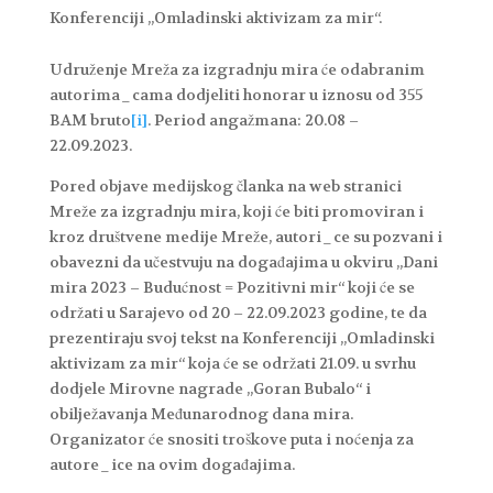
Konferenciji „Omladinski aktivizam za mir“.
Udruženje Mreža za izgradnju mira će odabranim
autorima_cama dodjeliti honorar u iznosu od 355
BAM bruto
[i]
. Period angažmana: 20.08 –
22.09.2023.
Pored objave medijskog članka na web stranici
Mreže za izgradnju mira, koji će biti promoviran i
kroz društvene medije Mreže, autori_ce su pozvani i
obavezni da učestvuju na događajima u okviru „Dani
mira 2023 – Budućnost = Pozitivni mir“ koji će se
održati u Sarajevo od 20 – 22.09.2023 godine, te da
prezentiraju svoj tekst na Konferenciji „Omladinski
aktivizam za mir“ koja će se održati 21.09. u svrhu
dodjele Mirovne nagrade „Goran Bubalo“ i
obilježavanja Međunarodnog dana mira.
Organizator će snositi troškove puta i noćenja za
autore_ice na ovim događajima.