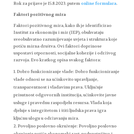
Rok za prijave je 15.8.2023. putem
online formulara
.
Faktori pozitivnog mira
Faktori pozitivnog mira, kako ih je identificirao
Institut za ekonomiju i mir (IEP), obuhvataju
sveobuhvatno razumijevanje uvjeta i struktura koje
potiču mirna društva. Ovi faktori doprinose
uspostavi otpornosti, socijalne kohezije i održivog
razvoja. Evo kratkog opisa svakog faktora:
Dobro funkcioniranje vlade: Dobro funkcioniranje
vlade odnosi se na učinkovito upravljanje,
transparentnost i vladavinu prava. Uključuje
prisutnost odgovornih institucija, učinkovite javne
usluge i pravednu raspodjelu resursa. Vlada koja
djeluje s integritetom i štiti ljudska prava igra
ključnu ulogu u održavanju mira.
Povoljno poslovno okruženje: Povoljno poslovno
okruženje potiče ekonomski rast, poduzetništvo i