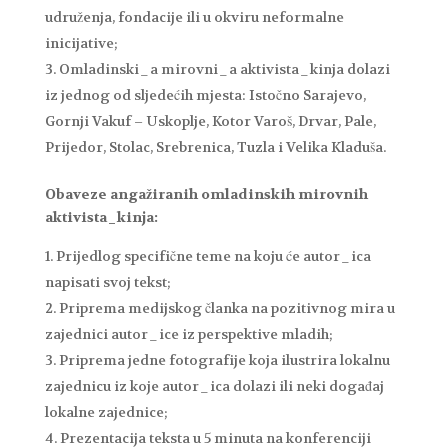
udruženja, fondacije ili u okviru neformalne
inicijative;
Omladinski_a mirovni_a aktivista_kinja dolazi
iz jednog od sljedećih mjesta: Istočno Sarajevo,
Gornji Vakuf – Uskoplje, Kotor Varoš, Drvar, Pale,
Prijedor, Stolac, Srebrenica, Tuzla i Velika Kladuša.
Obaveze angažiranih omladinskih mirovnih
aktivista_kinja:
Prijedlog specifične teme na koju će autor_ica
napisati svoj tekst;
Priprema medijskog članka na pozitivnog mira u
zajednici autor_ice iz perspektive mladih;
Priprema jedne fotografije koja ilustrira lokalnu
zajednicu iz koje autor_ica dolazi ili neki događaj
lokalne zajednice;
Prezentacija teksta u 5 minuta na konferenciji